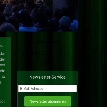
2025
der
der
ten
die
rab
Newsletter-Service
!
2024