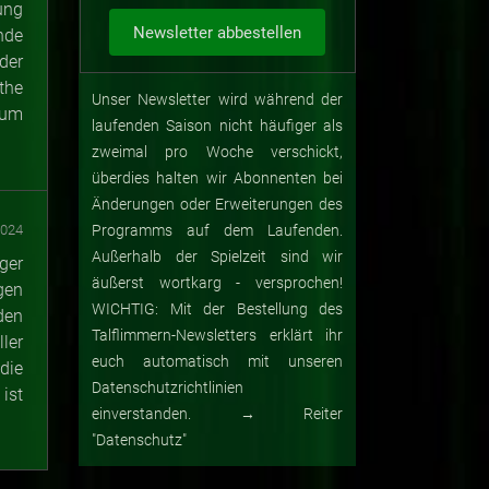
ung
nde
der
the
Unser Newsletter wird während der
kum
laufenden Saison nicht häufiger als
zweimal pro Woche verschickt,
überdies halten wir Abonnenten bei
Änderungen oder Erweiterungen des
2024
Programms auf dem Laufenden.
Außerhalb der Spielzeit sind wir
ger
äußerst wortkarg - versprochen!
gen
WICHTIG: Mit der Bestellung des
den
Talflimmern-Newsletters erklärt ihr
ler
euch automatisch mit unseren
die
Datenschutzrichtlinien
ist
einverstanden. → Reiter
"Datenschutz"