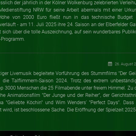
lich der jährlich in der Kölner Wolkenburg zelebrierten Verleih
edienstiftung NRW für seine Arbeit abermals mit einer Urku
 Höhe von 2000 Euro fließt nun in das technische Budget 
erläuft - am 11. Juli 2025 ihre 24. Saison an der Elberfelder Ga
t sich über die tolle Auszeichnung, auf sein wunderbares Publi
o-Programm.
26. August 
iger Livemusik begleitete Vorführung des Stummfilms "Der Gei
die Talflimmern-Saison 2024. Trotz des extrem unbeständi
p 3000 Menschen die 25 Filmabende unter freiem Himmel. Zu 
he Animationsfilm "Der Junge und der Reiher", der Gerichtsthril
ma "Geliebte Köchin" und Wim Wenders' "Perfect Days". Dass 
 wird, ist beschlossene Sache. Die Eröffnung der Spielzeit 2025 