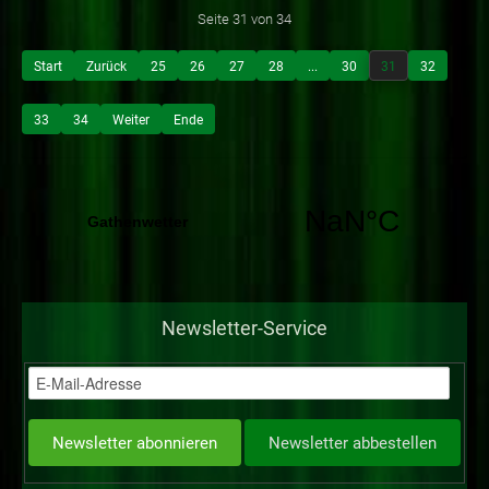
Seite 31 von 34
Start
Zurück
25
26
27
28
...
30
31
32
33
34
Weiter
Ende
Newsletter-Service