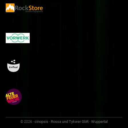
© 2026
· cinopsis · Rossa und Tykwer GbR · Wuppertal