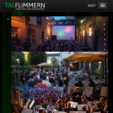
NAVI
Home
Programm
Service
Ticketinfos
Ort
Anreise
Wetter
Kinogutschein
Konzept
Archiv
Kontakt