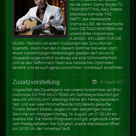
Als da wären: Danny Boyles T2
TRAINSPOTTING, Sally Potters
bitterböse Komödie THE
PARTY, das starbesetzte
Drama ALLIED, der koreanische
Krimi DIE TASCHENDIEBIN und
unsere dritte Vorpremiere,
DJANGO - EIN LEBEN FÜR DIE
MUSIK - flankiert von einem Kurzkonzert des Zinco Roman
Quartetts. Wenn man den in diesem Sommer bisweilen doch
etwas wankelmütigen Meteorologen glauben darf, erwischt
Wuppertal sogar endlich so etwas wie eine Schönwetterfront.
Und da das Talflimmern-Team aus notorischen Optimisten
besteht, wird es auch genau so kommen. Vorverkauf: empfohlen.
Zusatzvorstellung
13. August 2017
Ungeachtet des Dauerregens war unsere Vorpremiere von Emir
Kusturicas ON THE MILKY ROAD am Samstag erstaunlich gut
besucht. MOONLIGHT allerdings traf es am Freitag besonders
hart. Und weil viele Flimmerfreunde trotz bereits gekaufter
Tickets daheim blieben, zeigen wir den diesjährigen Oscar-
Gewinner am morgigen Montag, 14. August, um 21:30 Uhr ein
zweites Mal. Die Wetter-Prognosen sind gut, ungenutzte Karten
vom Freitag behalten ihre Gültigkeit, unsere Abendkasse öffnet
um 20:00 Uhr, der Vorverkauf läuft.