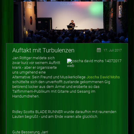
Auftakt mit Turbulenzen
17. Juli 2017
Jan Röttger meldete sich
zwar kurz vor seinem Auftritt
krank - aber er organisierte
uns umgehend eine
Alternative: Sein Freund und Musikerkollege
Joscha David Mohs
schüttelte sich den unverhofft zustande gekommenen Gig
betörend locker aus dem Ärmel und eroberte so das
Talflimmern-Publikum mit Gitarre und Gesang im
Handumdrehen.
Ridley Scotts BLADE RUNNER wurde daraufhin mit raunenden
Lauten begrüßt - und am Ende waren alle glücklich.
Gute Besserung, Jan!