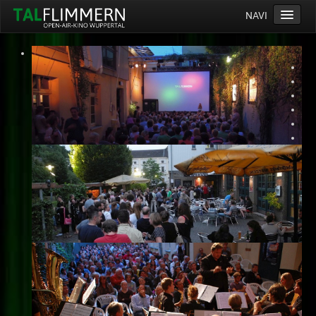
NAVI
Home
Programm
Service
Ticketinfos
Ort
Anreise
Wetter
Kinogutschein
Konzept
Archiv
Kontakt