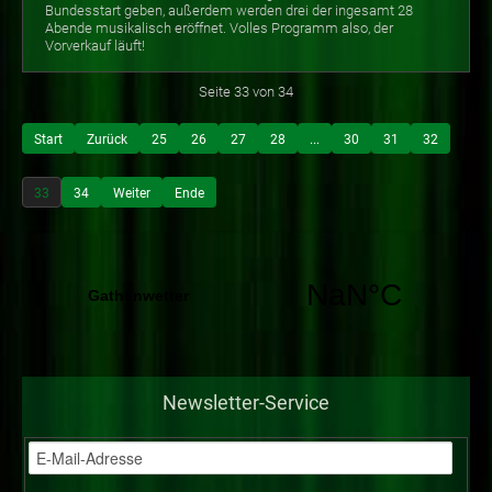
Bundesstart geben, außerdem werden drei der ingesamt 28
Abende musikalisch eröffnet. Volles Programm also, der
Vorverkauf läuft!
Seite 33 von 34
Start
Zurück
25
26
27
28
...
30
31
32
33
34
Weiter
Ende
Newsletter-Service