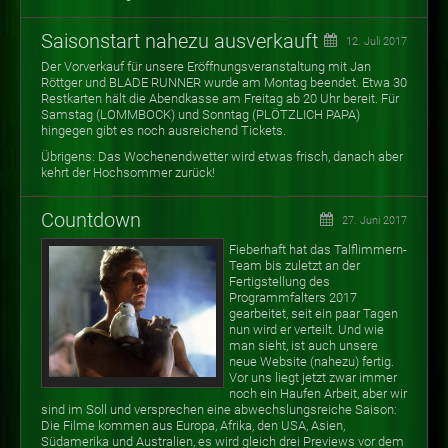
Saisonstart nahezu ausverkauft
12. Juli 2017
Der Vorverkauf für unsere Eröffnungsveranstaltung mit Jan
Röttger und BLADE RUNNER wurde am Montag beendet. Etwa 30
Restkarten hält die Abendkasse am Freitag ab 20 Uhr bereit. Für
Samstag (LOMMBOCK) und Sonntag (PLÖTZLICH PAPA)
hingegen gibt es noch ausreichend Tickets.
Übrigens: Das Wochenendwetter wird etwas frisch, danach aber
kehrt der Hochsommer zurück!
Countdown
27. Juni 2017
Fieberhaft hat das Talflimmern-
Team bis zuletzt an der
Fertigstellung des
Programmfalters 2017
gearbeitet, seit ein paar Tagen
nun wird er verteilt. Und wie
man sieht, ist auch unsere
neue Website (nahezu) fertig.
Vor uns liegt jetzt zwar immer
noch ein Haufen Arbeit, aber wir
sind im Soll und versprechen eine abwechslungsreiche Saison:
Die Filme kommen aus Europa, Afrika, den USA, Asien,
Südamerika und Australien, es wird gleich drei Previews vor dem