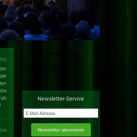
2025
der
der
ten
die
rab
Newsletter-Service
!
2024