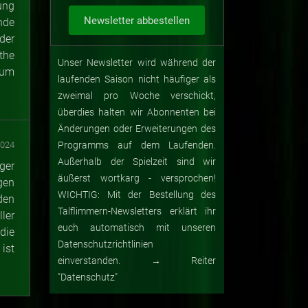
ung
nde
der
the
Unser Newsletter wird während der
kum
laufenden Saison nicht häufiger als
zweimal pro Woche verschickt,
überdies halten wir Abonnenten bei
Änderungen oder Erweiterungen des
2024
Programms auf dem Laufenden.
Außerhalb der Spielzeit sind wir
ger
äußerst wortkarg - versprochen!
gen
WICHTIG: Mit der Bestellung des
den
Talflimmern-Newsletters erklärt ihr
ler
euch automatisch mit unseren
die
Datenschutzrichtlinien
ist
einverstanden. → Reiter
"Datenschutz"