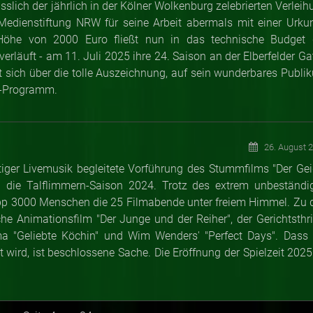
lich der jährlich in der Kölner Wolkenburg zelebrierten Verleih
edienstiftung NRW für seine Arbeit abermals mit einer Urku
 Höhe von 2000 Euro fließt nun in das technische Budget 
erläuft - am 11. Juli 2025 ihre 24. Saison an der Elberfelder Ga
t sich über die tolle Auszeichnung, auf sein wunderbares Publi
o-Programm.
26. August 
iger Livemusik begleitete Vorführung des Stummfilms "Der Gei
die Talflimmern-Saison 2024. Trotz des extrem unbeständi
p 3000 Menschen die 25 Filmabende unter freiem Himmel. Zu 
he Animationsfilm "Der Junge und der Reiher", der Gerichtsthril
ma "Geliebte Köchin" und Wim Wenders' "Perfect Days". Dass 
 wird, ist beschlossene Sache. Die Eröffnung der Spielzeit 2025 