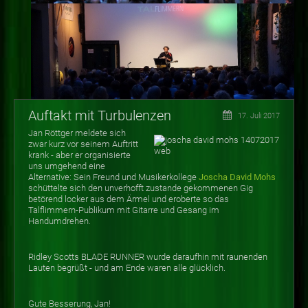
Auftakt mit Turbulenzen
17. Juli 2017
Jan Röttger meldete sich
zwar kurz vor seinem Auftritt
krank - aber er organisierte
uns umgehend eine
Alternative: Sein Freund und Musikerkollege
Joscha David Mohs
schüttelte sich den unverhofft zustande gekommenen Gig
betörend locker aus dem Ärmel und eroberte so das
Talflimmern-Publikum mit Gitarre und Gesang im
Handumdrehen.
Ridley Scotts BLADE RUNNER wurde daraufhin mit raunenden
Lauten begrüßt - und am Ende waren alle glücklich.
Gute Besserung, Jan!