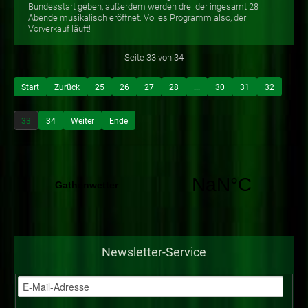
Bundesstart geben, außerdem werden drei der ingesamt 28
Abende musikalisch eröffnet. Volles Programm also, der
Vorverkauf läuft!
Seite 33 von 34
Start
Zurück
25
26
27
28
...
30
31
32
33
34
Weiter
Ende
Newsletter-Service