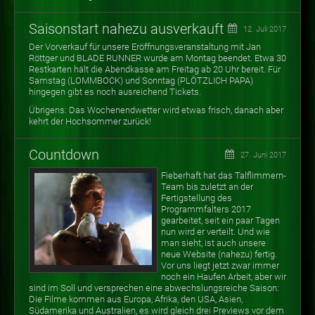
Saisonstart nahezu ausverkauft
12. Juli 2017
Der Vorverkauf für unsere Eröffnungsveranstaltung mit Jan
Röttger und BLADE RUNNER wurde am Montag beendet. Etwa 30
Restkarten hält die Abendkasse am Freitag ab 20 Uhr bereit. Für
Samstag (LOMMBOCK) und Sonntag (PLÖTZLICH PAPA)
hingegen gibt es noch ausreichend Tickets.
Übrigens: Das Wochenendwetter wird etwas frisch, danach aber
kehrt der Hochsommer zurück!
Countdown
27. Juni 2017
Fieberhaft hat das Talflimmern-
Team bis zuletzt an der
Fertigstellung des
Programmfalters 2017
gearbeitet, seit ein paar Tagen
nun wird er verteilt. Und wie
man sieht, ist auch unsere
neue Website (nahezu) fertig.
Vor uns liegt jetzt zwar immer
noch ein Haufen Arbeit, aber wir
sind im Soll und versprechen eine abwechslungsreiche Saison:
Die Filme kommen aus Europa, Afrika, den USA, Asien,
Südamerika und Australien, es wird gleich drei Previews vor dem