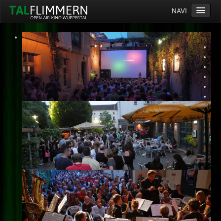
NAVI
Home
Programm
Service
Ticketinfos
Ort
Anreise
Wetter
Kinogutschein
Konzept
Archiv
Kontakt