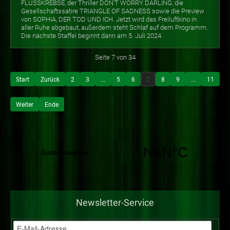
FLUSSKREBSE, der Thriller DON'T WORRY DARLING, die
Gesellschaftssatire TRIANGLE OF SADNESS sowie die Preview
von SOPHIA, DER TOD UND ICH. Jetzt wird das Freiluftkino in
aller Ruhe abgebaut, außerdem steht Schlaf auf dem Programm.
Die nächste Staffel beginnt dann am 5. Juli 2024.
Seite 7 von 34
Start
Zurück
2
3
...
5
6
7
8
9
...
11
Weiter
Ende
Newsletter-Service