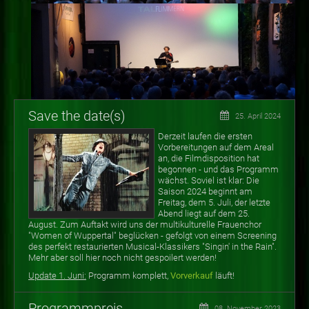
Save the date(s)
25. April 2024
Derzeit laufen die ersten
Vorbereitungen auf dem Areal
an, die Filmdisposition hat
begonnen - und das Programm
wächst. Soviel ist klar: Die
Saison 2024 beginnt am
Freitag, dem 5. Juli, der letzte
Abend liegt auf dem 25.
August. Zum Auftakt wird uns der multikulturelle Frauenchor
"Women of Wuppertal" beglücken - gefolgt von einem Screening
des perfekt restaurierten Musical-Klassikers "Singin' in the Rain".
Mehr aber soll hier noch nicht gespoilert werden!
Update 1. Juni:
Programm komplett,
Vorverkauf
läuft!
Programmpreis
08. November 2023