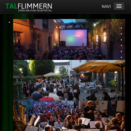
NAVI
Home
Programm
Service
Ticketinfos
Ort
Anreise
Wetter
Kinogutschein
Konzept
Archiv
Kontakt