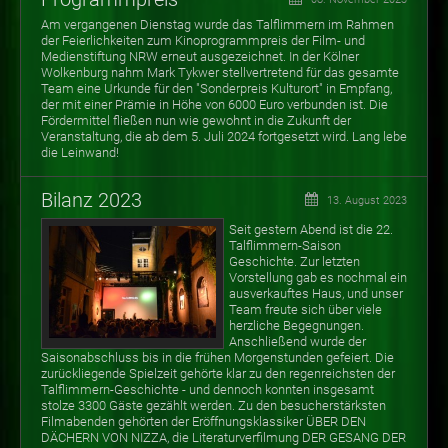
Am vergangenen Dienstag wurde das Talflimmern im Rahmen
der Feierlichkeiten zum Kinoprogrammpreis der Film- und
Medienstiftung NRW erneut ausgezeichnet. In der Kölner
Wolkenburg nahm Mark Tykwer stellvertretend für das gesamte
Team eine Urkunde für den "Sonderpreis Kulturort" in Empfang,
der mit einer Prämie in Höhe von 6000 Euro verbunden ist. Die
Fördermittel fließen nun wie gewohnt in die Zukunft der
Veranstaltung, die ab dem 5. Juli 2024 fortgesetzt wird. Lang lebe
die Leinwand!
Bilanz 2023
13. August 2023
Seit gestern Abend ist die 22.
Talflimmern-Saison
Geschichte. Zur letzten
Vorstellung gab es nochmal ein
ausverkauftes Haus, und unser
Team freute sich über viele
herzliche Begegnungen.
Anschließend wurde der
Saisonabschluss bis in die frühen Morgenstunden gefeiert. Die
zurückliegende Spielzeit gehörte klar zu den regenreichsten der
Talflimmern-Geschichte - und dennoch konnten insgesamt
stolze 3300 Gäste gezählt werden. Zu den besucherstärksten
Filmabenden gehörten der Eröffnungsklassiker ÜBER DEN
DÄCHERN VON NIZZA, die Literaturverfilmung DER GESANG DER