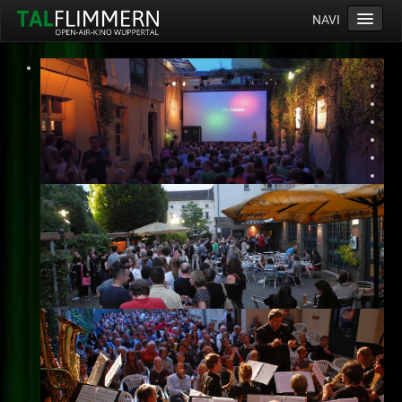
NAVI
Home
Programm
Service
Ticketinfos
Ort
Anreise
Wetter
Kinogutschein
Konzept
Archiv
Kontakt