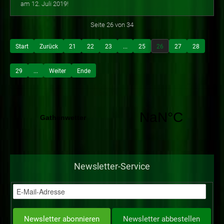
am 12. Juli 2019!
Seite 26 von 34
Start
Zurück
21
22
23
...
25
26
27
28
29
...
Weiter
Ende
Newsletter-Service