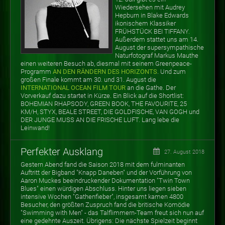
Wiedersehen mit Audrey
Hepburn in Blake Edwards
ikonischem Klassiker
FRÜHSTÜCK BEI TIFFANY.
Außerdem stattet uns am 14.
August der supersympathische
Naturfotograf Markus Mauthe
einen weiteren Besuch ab, diesmal mit seinem Greenpeace-
Programm
AN DEN RÄNDERN DES HORIZONTS
. Und zum
großen Finale kommt am 30. und 31. August die
INTERNATIONAL OCEAN FILM TOUR
an die Gathe. Der
Vorverkauf dazu startet in Kürze. Ein Blick auf die Shortlist:
BOHEMIAN RHAPSODY, GREEN BOOK, THE FAVOURITE, 25
KM/H, STYX, BEALE STREET, DIE GOLDFISCHE, VAN GOGH und
DER JUNGE MUSS AN DIE FRISCHE LUFT. Lang lebe die
Leinwand!
Perfekter Ausklang
27. August 2018
Gestern Abend fand die Saison 2018 mit dem fulminanten
Auftritt der Bigband "Knapp Daneben" und der Vorführung von
Aaron Muckes beeindruckender Dokumentation "Twin Town
Blues" einen würdigen Abschluss. Hinter uns liegen sieben
intensive Wochen "Gathenfieber", insgesamt kamen 4800
Besucher, den größten Zuspruch fand die britische Komödie
"Swimming with Men" - das Talflimmern-Team freut sich nun auf
eine gedehnte Auszeit. Übrigens: Die nächste Spielzeit beginnt