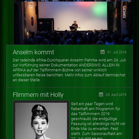
Anselm kommt
01. Juli 2019
Der radelnde Afrika-Durchquerer Anselm Pahnke wird am 24. Juli
zur Vorführung seiner Dokumentation ANDERSWO. ALLEIN IN
AFRIKA auf der Talflimmern-Bühne von seiner wirklich
unfassbaren Reise berichten. Mehr Infos zum Ablauf demnächst
an dieser Stelle.
Flimmern mit Holly
25. April 2019
Seit ein paar Tagen wird
fieberhaft am Programm für
das Talflimmern 2019
geschraubt, die endgültige
Fassung ist allerdings nicht vor
Ende Mai zu erwarten. Fest
steht: Zum Saisonauftakt am
12. Juli gibt es ein