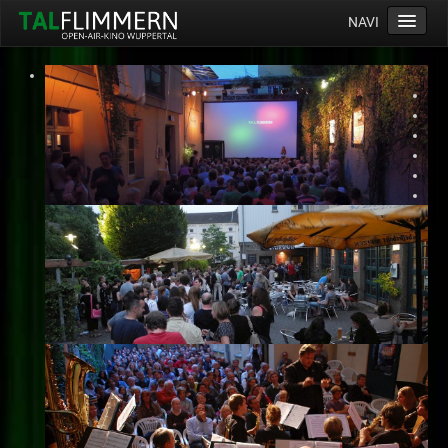
NAVI
Home
Programm
Service
Ticketinfos
Ort
Anreise
Wetter
Kinogutschein
Konzept
Archiv
Kontakt