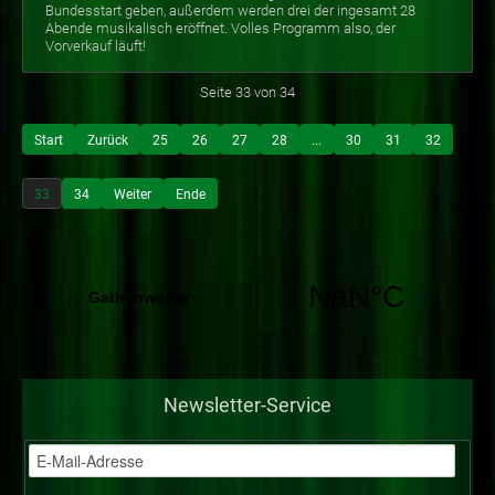
Bundesstart geben, außerdem werden drei der ingesamt 28
Abende musikalisch eröffnet. Volles Programm also, der
Vorverkauf läuft!
Seite 33 von 34
Start
Zurück
25
26
27
28
...
30
31
32
33
34
Weiter
Ende
Newsletter-Service