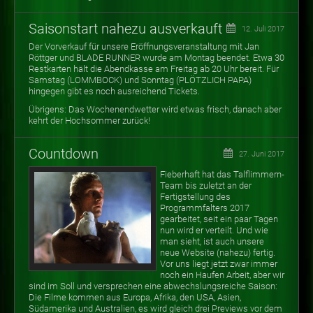
Saisonstart nahezu ausverkauft
12. Juli 2017
Der Vorverkauf für unsere Eröffnungsveranstaltung mit Jan
Röttger und BLADE RUNNER wurde am Montag beendet. Etwa 30
Restkarten hält die Abendkasse am Freitag ab 20 Uhr bereit. Für
Samstag (LOMMBOCK) und Sonntag (PLÖTZLICH PAPA)
hingegen gibt es noch ausreichend Tickets.
Übrigens: Das Wochenendwetter wird etwas frisch, danach aber
kehrt der Hochsommer zurück!
Countdown
27. Juni 2017
Fieberhaft hat das Talflimmern-
Team bis zuletzt an der
Fertigstellung des
Programmfalters 2017
gearbeitet, seit ein paar Tagen
nun wird er verteilt. Und wie
man sieht, ist auch unsere
neue Website (nahezu) fertig.
Vor uns liegt jetzt zwar immer
noch ein Haufen Arbeit, aber wir
sind im Soll und versprechen eine abwechslungsreiche Saison:
Die Filme kommen aus Europa, Afrika, den USA, Asien,
Südamerika und Australien, es wird gleich drei Previews vor dem