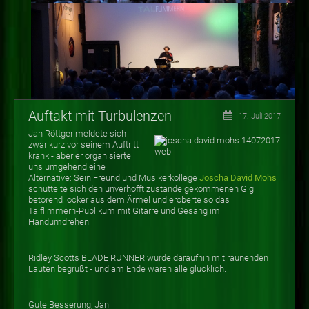
Auftakt mit Turbulenzen
17. Juli 2017
Jan Röttger meldete sich
zwar kurz vor seinem Auftritt
krank - aber er organisierte
uns umgehend eine
Alternative: Sein Freund und Musikerkollege
Joscha David Mohs
schüttelte sich den unverhofft zustande gekommenen Gig
betörend locker aus dem Ärmel und eroberte so das
Talflimmern-Publikum mit Gitarre und Gesang im
Handumdrehen.
Ridley Scotts BLADE RUNNER wurde daraufhin mit raunenden
Lauten begrüßt - und am Ende waren alle glücklich.
Gute Besserung, Jan!