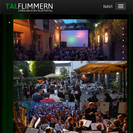
NAVI
Home
Programm
Service
Ticketinfos
Ort
Anreise
Wetter
Kinogutschein
Konzept
Archiv
Kontakt