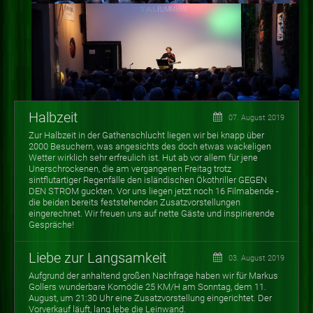
Halbzeit
07. August 2019
Zur Halbzeit in der Gathenschlucht liegen wir bei knapp über
2000 Besuchern, was angesichts des doch etwas wackeligen
Wetter wirklich sehr erfreulich ist. Hut ab vor allem für jene
Unerschrockenen, die am vergangenen Freitag trotz
sintflutartiger Regenfälle den isländischen Ökothriller GEGEN
DEN STROM guckten. Vor uns liegen jetzt noch 16 Filmabende -
die beiden bereits feststehenden Zusatzvorstellungen
eingerechnet. Wir freuen uns auf nette Gäste und inspirierende
Gespräche!
Liebe zur Langsamkeit
03. August 2019
Aufgrund der anhaltend großen Nachfrage haben wir für Markus
Gollers wunderbare Komödie 25 KM/H am Sonntag, dem 11.
August, um 21:30 Uhr eine Zusatzvorstellung eingerichtet. Der
Vorverkauf läuft, lang lebe die Leinwand.