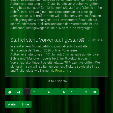
Auftaktveranstaltung am 17. Juli bereits vor Wochen vergriffen
war, gibt es nun auch für "22 Bahnen" (23. Juli) und "Glennkill - Ein
Schafskrimi" (24. Juli) nur noch Restkarten an der jeweiligen
Abendkasse. Wer mitflimmern will, sollte den Vorverkauf nutzen.
Doch genug der Warnungen! Das Flimmerteam freut sich auf
sein wunderbares Publikum, und auch das Wetter scheint uns
(und euch) sehr gewogen zu sein. Also rein ins Vergnügen!
Staffel steht, Vorverkauf gestartet
17. Juni 2026
In exakt einem Monat geht's los, und ab sofort sind alle
Filmabende der Saison 2026 online. Für unsere
Auftaktveranstaltung am 17. Juli mit Chioma Igwe auf der Live-
Bühne und "Manche mögen's heiß" im Projektor ist das
Vorverkaufskontingent bereits jetzt zu 70 Prozent vergriffen. Wer
sicher drin sein will, sollte nun buchen. Tickets sowie alle Infos
und Trailer gibt's wie immer via
Programm
.
Seite 1 von 34
1
2
3
4
...
6
7
8
9
10
Weiter
Ende