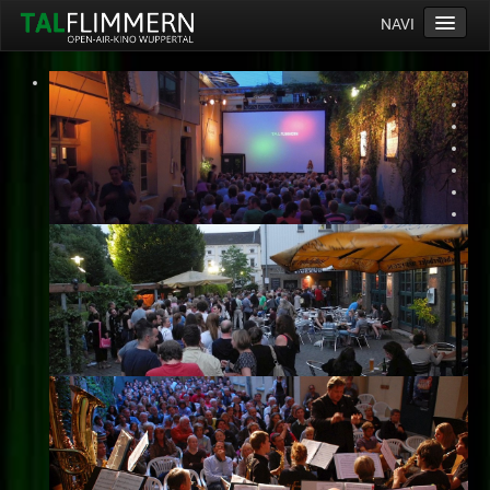
NAVI
Home
Programm
Service
Ticketinfos
Ort
Anreise
Wetter
Kinogutschein
Konzept
Archiv
Kontakt