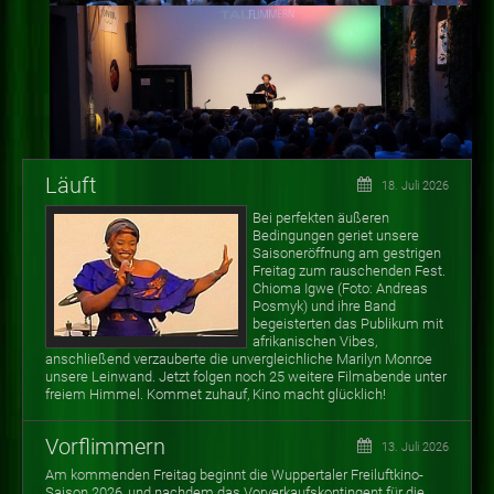
Läuft
18. Juli 2026
Bei perfekten äußeren
Bedingungen geriet unsere
Saisoneröffnung am gestrigen
Freitag zum rauschenden Fest.
Chioma Igwe (Foto: Andreas
Posmyk) und ihre Band
begeisterten das Publikum mit
afrikanischen Vibes,
anschließend verzauberte die unvergleichliche Marilyn Monroe
unsere Leinwand. Jetzt folgen noch 25 weitere Filmabende unter
freiem Himmel. Kommet zuhauf, Kino macht glücklich!
Vorflimmern
13. Juli 2026
Am kommenden Freitag beginnt die Wuppertaler Freiluftkino-
Saison 2026, und nachdem das Vorverkaufskontingent für die