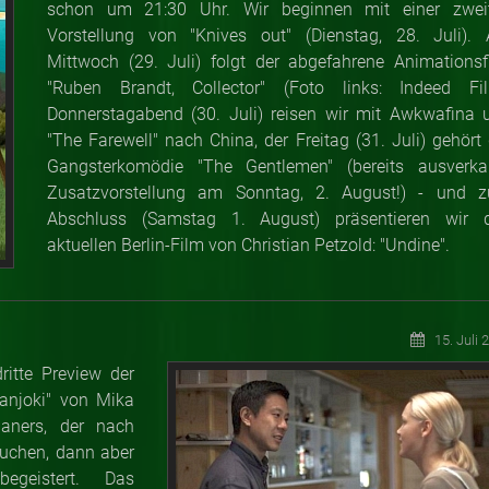
schon um 21:30 Uhr. Wir beginnen mit einer zwei
Vorstellung von "Knives out" (Dienstag, 28. Juli).
Mittwoch (29. Juli) folgt der abgefahrene Animationsf
"Ruben Brandt, Collector" (Foto links: Indeed Fil
Donnerstagabend (30. Juli) reisen wir mit Awkwafina 
"The Farewell" nach China, der Freitag (31. Juli) gehört 
Gangsterkomödie "The Gentlemen" (bereits ausverkau
Zusatzvorstellung am Sonntag, 2. August!) - und 
Abschluss (Samstag 1. August) präsentieren wir 
aktuellen Berlin-Film von Christian Petzold: "Undine".
15. Juli 
itte Preview der
anjoki" von Mika
paners, der nach
suchen, dann aber
egeistert. Das