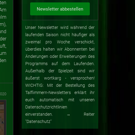
ten
 Am
ilm
m),
Unser Newsletter wird während der
und
laufenden Saison nicht häufiger als
der
zweimal pro Woche verschickt,
ft,
überdies halten wir Abonnenten bei
zum
Änderungen oder Erweiterungen des
den
Programms auf dem Laufenden.
Außerhalb der Spielzeit sind wir
äußerst wortkarg - versprochen!
WICHTIG: Mit der Bestellung des
Talflimmern-Newsletters erklärt ihr
2020
euch automatisch mit unseren
Datenschutzrichtlinien
einverstanden. → Reiter
"Datenschutz"