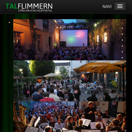
NAVI
Home
Programm
Service
Ticketinfos
Ort
Anreise
Wetter
Kinogutschein
Konzept
Archiv
Kontakt