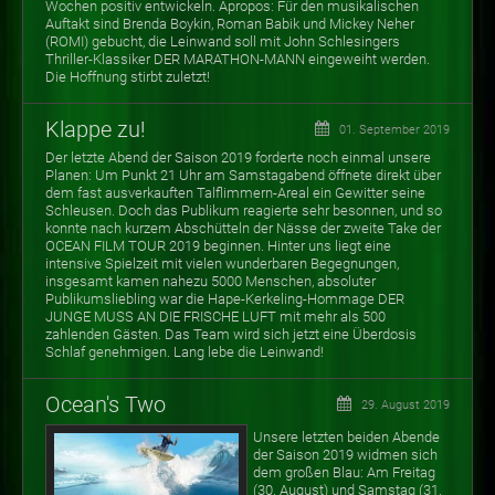
Wochen positiv entwickeln. Apropos: Für den musikalischen
Auftakt sind Brenda Boykin, Roman Babik und Mickey Neher
(ROMI) gebucht, die Leinwand soll mit John Schlesingers
Thriller-Klassiker DER MARATHON-MANN eingeweiht werden.
Die Hoffnung stirbt zuletzt!
Klappe zu!
01. September 2019
Der letzte Abend der Saison 2019 forderte noch einmal unsere
Planen: Um Punkt 21 Uhr am Samstagabend öffnete direkt über
dem fast ausverkauften Talflimmern-Areal ein Gewitter seine
Schleusen. Doch das Publikum reagierte sehr besonnen, und so
konnte nach kurzem Abschütteln der Nässe der zweite Take der
OCEAN FILM TOUR 2019 beginnen. Hinter uns liegt eine
intensive Spielzeit mit vielen wunderbaren Begegnungen,
insgesamt kamen nahezu 5000 Menschen, absoluter
Publikumsliebling war die Hape-Kerkeling-Hommage DER
JUNGE MUSS AN DIE FRISCHE LUFT mit mehr als 500
zahlenden Gästen. Das Team wird sich jetzt eine Überdosis
Schlaf genehmigen. Lang lebe die Leinwand!
Ocean's Two
29. August 2019
Unsere letzten beiden Abende
der Saison 2019 widmen sich
dem großen Blau: Am Freitag
(30. August) und Samstag (31.