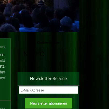
2019
en,
eld
tz:
den
hen
Newsletter-Service