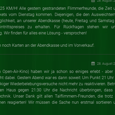
28. August 
5 KM/H! Alle gestern gestrandeten Flimmerfreunde, die Zeit 
ckets vom Dienstag kommen. Diejenigen, die den Ausweichter
ichkeit, an unserer Abendkasse (heute, Freitag und Samstag
ntrittspreises zu erhalten. Für Rückfragen stehen wir un
. Wir finden für alles eine Lösung - versprochen!
ch noch Karten an der Abendkasse und im Vorverkauf.
28. August 
Open-Air-Kino) haben wir ja schon so einiges erlebt - aber 
icht dabei. Gestern Abend war es dann soweit: Um Punkt 21 Uhr f
ckiger Wiederbelebungsversuche nicht mehr zu reaktivieren. Betr
en Haus gegen 21:30 Uhr die Nachricht überbringen, dass 
nik. Unser Dank gilt allen Talflimmern-Freunden, die trotz 
nen reagierten! Wir müssen die Sache nun erstmal sortieren 