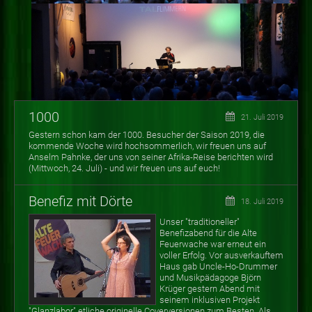
1000
21. Juli 2019
Gestern schon kam der 1000. Besucher der Saison 2019, die
kommende Woche wird hochsommerlich, wir freuen uns auf
Anselm Pahnke, der uns von seiner Afrika-Reise berichten wird
(Mittwoch, 24. Juli) - und wir freuen uns auf euch!
Benefiz mit Dörte
18. Juli 2019
Unser "traditioneller"
Benefizabend für die Alte
Feuerwache war erneut ein
voller Erfolg. Vor ausverkauftem
Haus gab Uncle-Ho-Drummer
und Musikpädagoge Björn
Krüger gestern Abend mit
seinem inklusiven Projekt
"Glanzlabor" etliche originelle Coverversionen zum Besten. Als