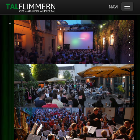
NAVI
Home
Programm
Service
Ticketinfos
Ort
Anreise
Wetter
Kinogutschein
Konzept
Archiv
Kontakt