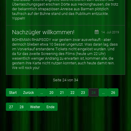
Überraschungsgast erschien Dörte aus Heckinghausen, die trotz
der bekanntlich strapaziösen Anreise aus Barmen plötzlich
taufrisch auf der Bühne stand und das Publikum entzückte.
Yippieh!
Nachzügler willkommen!
14. Juli 2019
BOHEMIAN RHAPSODY war gestern zwar ausverkauft - aber
dennoch blieben etwa 10 Sessel ungenutzt. Was daran lag, dass
im Vorverkauf erstandene Tickets nicht eingelöst wurden. Und
da für das zweite Screening des Films (heute um 22 Uhr)
wesentlich weniger Andrang zu erwarten ist, kommen alle, die
gestern ihre Karte nicht nutzen konnten, auch heute damit rein.
We will rock you!
Seite 24 von 34
Start
Zurück
...
20
21
22
23
24
...
26
27
28
Weiter
Ende