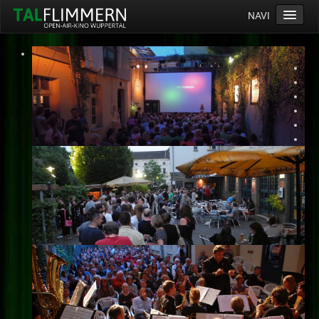
NAVI
Home
Programm
Service
Ticketinfos
Ort
Anreise
Wetter
Kinogutschein
Konzept
Archiv
Kontakt