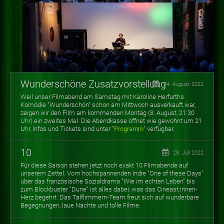
Wunderschöne Zusatzvorstellung
04. August 2022
Weil unser Filmabend am Samstag mit Karoline Herfurths
Komödie "Wunderschön" schon am Mittwoch ausverkauft war,
zeigen wir den Film am kommenden Montag (8. August, 21:30
Uhr) ein zweites Mal. Die Abendkasse öffnet wie gewohnt um 21
Uhr, Infos und Tickets sind unter "
Programm
" verfügbar.
10
28. Juli 2022
Für diese Saison stehen jetzt noch exakt 10 Filmabende auf
unserem Zettel. Vom hochspannenden Indie "One of these Days"
über das französische Sozialdrama "Wie im echten Leben" bis
zum Blockbuster "Dune" ist alles dabei, was das Cineast:innen-
Herz begehrt. Das Talflimmern-Team freut sich auf wunderbare
Begegnungen, laue Nächte und tolle Filme.