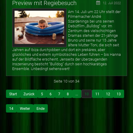
Preview mit Regiebesuch
12. Juli 2022
Am 14. Juli um 22 Uhr stellt der
Filmemacher André
Szardenings bei uns seinen
Debütfilm „Bulldog“ vor. Im
Zentrum des vielschichtigen
Dramas stehen der 21-jährige
Bruno und seine nur 15 Jahre
ältere Mutter Toni, die sich seit
Jahren auf Ibiza durchjobben und dort ein prekäres, aber
glückliches und extrem symbiotisches Leben führen – bis Hanna
auf der Bildfläche erscheint. Jenseits der überzeugenden
Inszenierung besticht "Bulldog" durch sein hochkarätiges
Ensemble. Unbedingt sehenswert!
Seite 10 von 34
Start
Zurück
5
6
7
8
...
10
11
12
13
14
Weiter
Ende