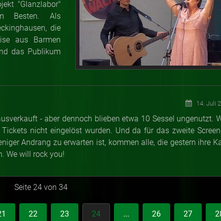
jekt "Glanzlabor"
zum Besten. Als
ckinghausen, die
reise aus Barmen
 und das Publikum
14. Juli 
verkauft - aber dennoch blieben etwa 10 Sessel ungenutzt. 
 Tickets nicht eingelöst wurden. Und da für das zweite Screen
niger Andrang zu erwarten ist, kommen alle, die gestern ihre Ka
n. We will rock you!
Seite 24 von 34
21
22
23
24
...
26
27
2