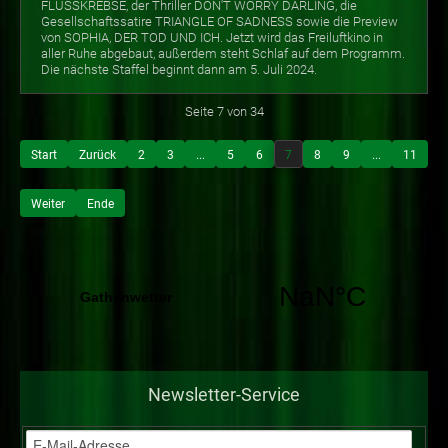
FLUSSKREBSE, der Thriller DON'T WORRY DARLING, die
Gesellschaftssatire TRIANGLE OF SADNESS sowie die Preview
von SOPHIA, DER TOD UND ICH. Jetzt wird das Freiluftkino in
aller Ruhe abgebaut, außerdem steht Schlaf auf dem Programm.
Die nächste Staffel beginnt dann am 5. Juli 2024.
Seite 7 von 34
Start
Zurück
2
3
...
5
6
7
8
9
...
11
Weiter
Ende
Newsletter-Service