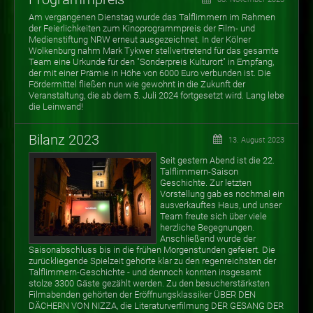
Am vergangenen Dienstag wurde das Talflimmern im Rahmen
der Feierlichkeiten zum Kinoprogrammpreis der Film- und
Medienstiftung NRW erneut ausgezeichnet. In der Kölner
Wolkenburg nahm Mark Tykwer stellvertretend für das gesamte
Team eine Urkunde für den "Sonderpreis Kulturort" in Empfang,
der mit einer Prämie in Höhe von 6000 Euro verbunden ist. Die
Fördermittel fließen nun wie gewohnt in die Zukunft der
Veranstaltung, die ab dem 5. Juli 2024 fortgesetzt wird. Lang lebe
die Leinwand!
Bilanz 2023
13. August 2023
Seit gestern Abend ist die 22.
Talflimmern-Saison
Geschichte. Zur letzten
Vorstellung gab es nochmal ein
ausverkauftes Haus, und unser
Team freute sich über viele
herzliche Begegnungen.
Anschließend wurde der
Saisonabschluss bis in die frühen Morgenstunden gefeiert. Die
zurückliegende Spielzeit gehörte klar zu den regenreichsten der
Talflimmern-Geschichte - und dennoch konnten insgesamt
stolze 3300 Gäste gezählt werden. Zu den besucherstärksten
Filmabenden gehörten der Eröffnungsklassiker ÜBER DEN
DÄCHERN VON NIZZA, die Literaturverfilmung DER GESANG DER