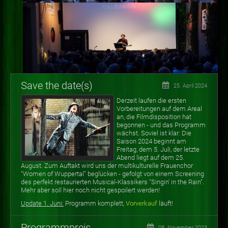
Save the date(s)
25. April 2024
Derzeit laufen die ersten
Vorbereitungen auf dem Areal
an, die Filmdisposition hat
begonnen - und das Programm
wächst. Soviel ist klar: Die
Saison 2024 beginnt am
Freitag, dem 5. Juli, der letzte
Abend liegt auf dem 25.
August. Zum Auftakt wird uns der multikulturelle Frauenchor
"Women of Wuppertal" beglücken - gefolgt von einem Screening
des perfekt restaurierten Musical-Klassikers "Singin' in the Rain".
Mehr aber soll hier noch nicht gespoilert werden!
Update 1. Juni:
Programm komplett,
Vorverkauf
läuft!
Programmpreis
08. November 2023