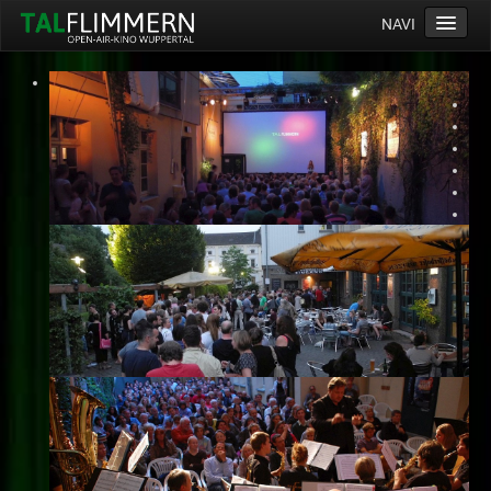
NAVI
Home
Programm
Service
Ticketinfos
Ort
Anreise
Wetter
Kinogutschein
Konzept
Archiv
Kontakt