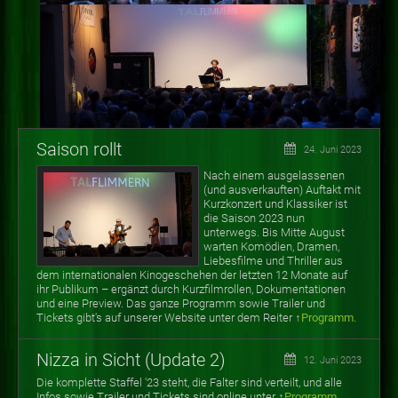
Saison rollt
24. Juni 2023
Nach einem ausgelassenen
(und ausverkauften) Auftakt mit
Kurzkonzert und Klassiker ist
die Saison 2023 nun
unterwegs. Bis Mitte August
warten
Komödien, Dramen,
Liebesfilme und Thriller aus
dem internationalen Kinogeschehen der letzten 12 Monate auf
ihr Publikum
–
ergänzt durch Kurzfilmrollen, Dokumentationen
und eine Preview. Das ganze Programm sowie Trailer und
Tickets gibt's auf unserer Website unter dem Reiter ↑
Programm
.
Nizza in Sicht (Update 2)
12. Juni 2023
Die komplette Staffel '23 steht, die Falter sind verteilt, und alle
Infos sowie Trailer und Tickets sind online unter ↑
Programm
.