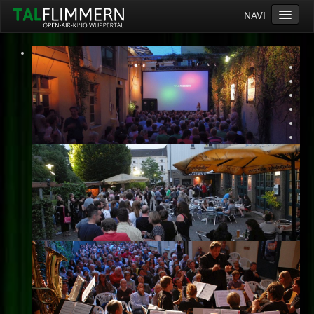
NAVI
Home
Programm
Service
Ticketinfos
Ort
Anreise
Wetter
Kinogutschein
Konzept
Archiv
Kontakt