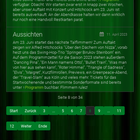
verfügbar. Obacht: Wir starten zwar erst in knapp zwei Wochen,
aber unser Auftakt mit Konzert und Hitchcock am 23. Juni ist
bereits ausverkauft. An der Abendkasse halten wir dann wirklich
nur noch eine Handvoll Restkarten parat.
Aussichten
11. April 2023
Am 23. Juni startet das nächste Talflimmern! Zum Auftakt
zeigen wir Alfred Hitchcocks "Über den Dächern von Nizza", vorab
heizt uns das Swing-Hop-Trio "Springer Birukov Steinborn" ein.
Auf dem Programmzettel für die Saison 2023 stehen außerdem
"Dancing Pina", "Ein Mann namens Otto", "Bullet Train", "Was man
von hier aus sehen kann", "Roter Himmel", "Triangle of Sadness",
"Elvis", "Maigret", Kurzfilmrollen, Previews, ein Greenpeace-Abend,
der "Travel-Slam" aus Köln und vieles mehr. Tickets für das
Startwochenende und bestimmte Sonderformate sind bereits
unter ↑
Programm
buchbar. Flimmern rulez!
Seite 8 von 34
Start
Zurück
3
...
5
6
7
8
9
...
11
12
Weiter
Ende