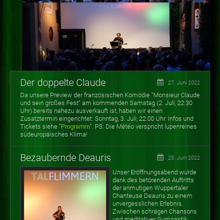
Der doppelte Claude
27. Juni 2022
Da unsere Preview der französischen Komödie "Monsieur Claude
und sein großes Fest" am kommenden Samstag (2. Juli, 22:30
Uhr) bereits nahezu ausverkauft ist, haben wir einen
Zusatztermin eingerichtet: Sonntag, 3. Juli, 22:00 Uhr. Infos und
Tickets siehe "
Programm
". PS: Die Météo verspricht lupenreines
südeuropäisches Klima!
Bezaubernde Deauris
25. Juni 2022
Unser Eröffnungsabend wurde
dank des betörenden Auftritts
der anmutigen Wuppertaler
Chanteuse Deauris zu einem
unvergesslichen Erlebnis.
Zwischen schrägen Chansons
und meditativer Gymnastik