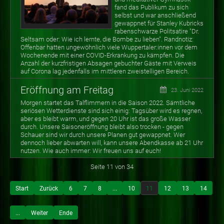
fand das Publikum zu sich
selbst und war anschließend
gewappnet für Stanley Kubricks
rabenschwarze Politsatire "Dr.
Seltsam oder: Wie ich lernte, die Bombe zu lieben". Randnotiz:
Offenbar hatten ungewöhnlich viele Wuppertaler:innen vor dem
Wochenende mit einer COVID-Erkrankung zu kämpfen. Die
Anzahl der kurzfristigen Absagen gebuchter Gäste mit Verweis
auf Corona lag jedenfalls im mittleren zweistelligen Bereich.
Eröffnung am Freitag
23. Juni 2022
Morgen startet das Talflimmern in die Saison 2022. Sämtliche
seriösen Wetterdienste sind sich einig: Tagsüber wird es regnen,
aber es bleibt warm, und gegen 20 Uhr ist das große Wasser
durch. Unsere Saisoneröffnung bleibt also trocken - gegen
Schauer sind wir durch unsere Planen gut gewappnet. Wer
dennoch lieber abwarten will, kann unsere Abendkasse ab 21 Uhr
nutzen. Wie auch immer: Wir freuen uns auf euch!
Seite 11 von 34
Start
Zurück
6
7
8
...
10
11
12
13
14
...
Weiter
Ende