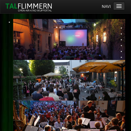
NAVI
Home
Programm
Service
Ticketinfos
Ort
Anreise
Wetter
Kinogutschein
Konzept
Archiv
Kontakt