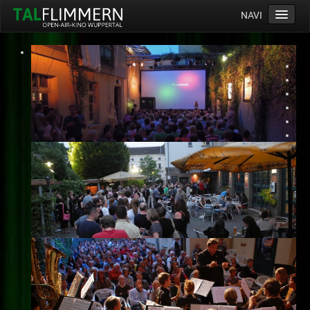
NAVI
Home
Programm
Service
Ticketinfos
Ort
Anreise
Wetter
Kinogutschein
Konzept
Archiv
Kontakt