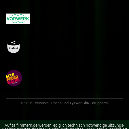
© 2026
· cinopsis · Rossa und Tykwer GbR · Wuppertal
Auf talflimmern.de werden lediglich technisch notwendige Sitzungs-