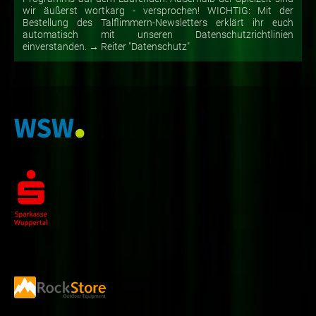
wir äußerst wortkarg - versprochen! WICHTIG: Mit der
Bestellung des Talflimmern-Newsletters erklärt ihr euch
automatisch mit unseren Datenschutzrichtlinien
einverstanden. → Reiter "Datenschutz"