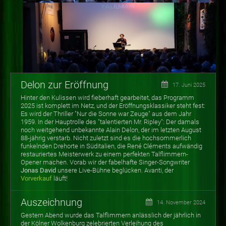
Delon zur Eröffnung
17. Juni 2025
Hinter den Kulissen wird fieberhaft gearbeitet, das Programm
2025 ist komplett im Netz, und der Eröffnungsklassiker steht fest:
Es wird der Thriller "Nur die Sonne war Zeuge" aus dem Jahr
1959. In der Hauptrolle des "talentierten Mr. Ripley": Der damals
noch weitgehend unbekannte Alain Delon, der im letzten August
88-jährig verstarb. Nicht zuletzt sind es die hochsommerlich
funkelnden Drehorte in Süditalien, die René Cléments aufwändig
restauriertes Meisterwerk zu einem perfekten Talflimmern-
Opener machen. Vorab wir der fabelhafte Singer-Songwriter
Jonas David
unsere Live-Bühne beglücken. Avanti, der
Vorverkauf
läuft!
Auszeichnung
14. November 2024
Gestern Abend wurde das Talflimmern anlässlich der jährlich in
der Kölner Wolkenburg zelebrierten Verleihung des