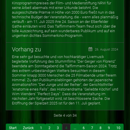
Kinoprogrammpreises der Film- und Medienstiftung NRW für
seine Arbeit abermals mit einer Urkunde belohnt. Die
ausgeschüttete Prämie in Höhe von 2000 Euro fließt nun in das
technische Budget der Veranstaltung, die - wenn alles planmäßig
verläuft - am 11. Juli 2025 ihre 24. Saison an der Elberfelder
Gathe einläuten wird. Das Talflimmern-Team freut sich über die
tolle Auszeichnung, auf sein wunderbares Publikum und auf ein
ungemein dichtes Sommerkino-Programm.
Vorhang zu
26. August 2024
Eine sehr gut besuchte und von hochkarätiger Livemusik
begleitete Vorführung des Stummfilms "Der Geiger von Florenz"
beendete am Sonntagabend die Talflimmern-Saison 2024. Trotz
des extrem unbeständigen Wetters besuchten in diesem
Sommer knapp 3000 Menschen die 25 Filmabende unter freiem
Himmel. Zu den Publikumslieblingen gehörten der japanische
Animationsfilm "Der Junge und der Reiher", der Gerichtsthriller
"Anatomie eines Falls", das Historiendrama "Geliebte Köchin" und
Wim Wenders' "Perfect Days". Dass die Veranstaltung im
nächsten Jahr fortgesetzt wird, ist beschlossene Sache. Die
Eröffnung der Spielzeit 2025 ist für den 11. Juli geplant.
Seite 4 von 34
Start
Zurück
1
2
3
4
...
6
7
8
9
10