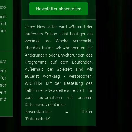
2023
line
mit
Unser Newsletter wird während der
nur
laufenden Saison nicht häufiger als
zweimal pro Woche verschickt,
überdies halten wir Abonnenten bei
Änderungen oder Erweiterungen des
2023
Programms auf dem Laufenden.
Außerhalb der Spielzeit sind wir
ern
äußerst wortkarg - versprochen!
für
WICHTIG: Mit der Bestellung des
ier
Talflimmern-Newsletters erklärt ihr
ein
euch automatisch mit unseren
und
Datenschutzrichtlinien
einverstanden. → Reiter
"Datenschutz"