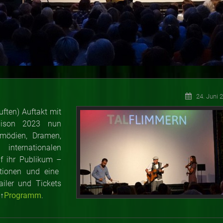
24. Juni 
ften) Auftakt mit
Saison 2023 nun
ödien, Dramen,
nternationalen
uf ihr Publikum
–
ationen und eine
iler und Tickets
 ↑
Programm
.