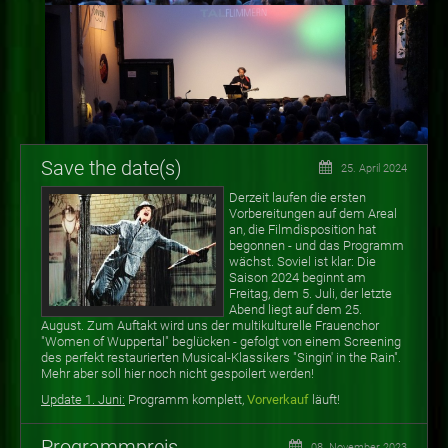
Save the date(s)
25. April 2024
Derzeit laufen die ersten
Vorbereitungen auf dem Areal
an, die Filmdisposition hat
begonnen - und das Programm
wächst. Soviel ist klar: Die
Saison 2024 beginnt am
Freitag, dem 5. Juli, der letzte
Abend liegt auf dem 25.
August. Zum Auftakt wird uns der multikulturelle Frauenchor
"Women of Wuppertal" beglücken - gefolgt von einem Screening
des perfekt restaurierten Musical-Klassikers "Singin' in the Rain".
Mehr aber soll hier noch nicht gespoilert werden!
Update 1. Juni:
Programm komplett,
Vorverkauf
läuft!
Programmpreis
08. November 2023