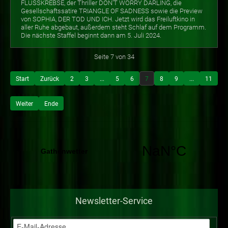
FLUSSKREBSE, der Thriller DON'T WORRY DARLING, die
Gesellschaftssatire TRIANGLE OF SADNESS sowie die Preview
von SOPHIA, DER TOD UND ICH. Jetzt wird das Freiluftkino in
aller Ruhe abgebaut, außerdem steht Schlaf auf dem Programm.
Die nächste Staffel beginnt dann am 5. Juli 2024.
Seite 7 von 34
Start
Zurück
2
3
...
5
6
7
8
9
...
11
Weiter
Ende
Newsletter-Service