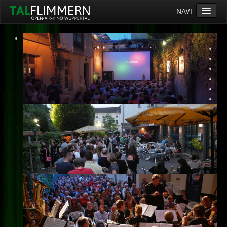
NAVI
Home
Programm
Service
Ticketinfos
Ort
Anreise
Wetter
Kinogutschein
Konzept
Archiv
Kontakt