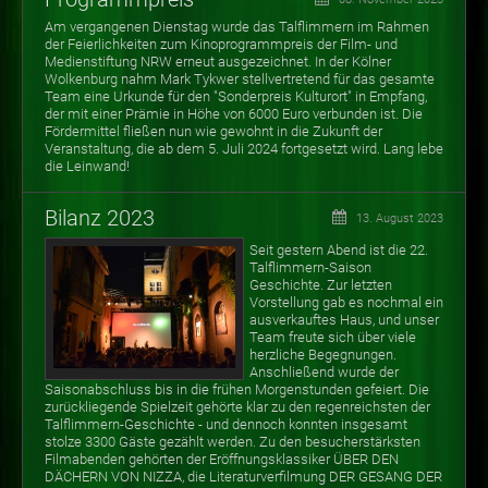
Am vergangenen Dienstag wurde das Talflimmern im Rahmen
der Feierlichkeiten zum Kinoprogrammpreis der Film- und
Medienstiftung NRW erneut ausgezeichnet. In der Kölner
Wolkenburg nahm Mark Tykwer stellvertretend für das gesamte
Team eine Urkunde für den "Sonderpreis Kulturort" in Empfang,
der mit einer Prämie in Höhe von 6000 Euro verbunden ist. Die
Fördermittel fließen nun wie gewohnt in die Zukunft der
Veranstaltung, die ab dem 5. Juli 2024 fortgesetzt wird. Lang lebe
die Leinwand!
Bilanz 2023
13. August 2023
Seit gestern Abend ist die 22.
Talflimmern-Saison
Geschichte. Zur letzten
Vorstellung gab es nochmal ein
ausverkauftes Haus, und unser
Team freute sich über viele
herzliche Begegnungen.
Anschließend wurde der
Saisonabschluss bis in die frühen Morgenstunden gefeiert. Die
zurückliegende Spielzeit gehörte klar zu den regenreichsten der
Talflimmern-Geschichte - und dennoch konnten insgesamt
stolze 3300 Gäste gezählt werden. Zu den besucherstärksten
Filmabenden gehörten der Eröffnungsklassiker ÜBER DEN
DÄCHERN VON NIZZA, die Literaturverfilmung DER GESANG DER