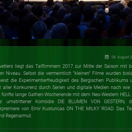
08. August 
ters liegt das Talflimmern 2017 zur Mitte der Saison mit b
n Niveau. Selbst die vermeintlich "kleinen" Filme wurden bisl
t die Experimentierfreudigkeit des Bergischen Publikums 
tz aller Konkurrenz durch Serien und digitale Medien nach wie 
 fünfte lange Gathen-Wochenende mit dem Neo-Western HELL
us' umstrittener Komödie DIE BLUMEN VON GESTERN, 
orpremiere von Emir Kusturicas ON THE MILKY ROAD. Das T
 und Regenarmut.