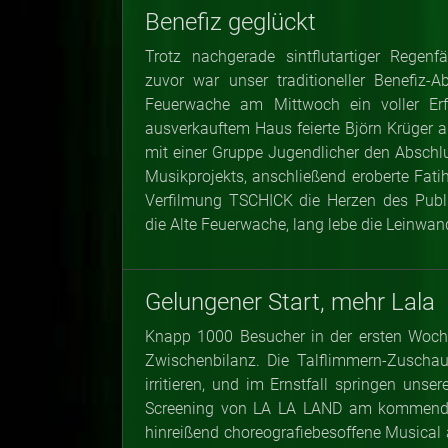
Benefiz geglückt
Trotz nachgerade sintflutartiger Regenf
zuvor war unser traditioneller Benefiz-A
Feuerwache am Mittwoch ein voller Er
ausverkauftem Haus feierte Björn Krüger a
mit einer Gruppe Jugendlicher den Abschlu
Musikprojekts, anschließend eroberte Fati
Verfilmung TSCHICK die Herzen des Publ
die Alte Feuerwache, lang lebe die Leinwan
Gelungener Start, mehr Lala
Knapp 1000 Besucher in der ersten Woche 
Zwischenbilanz. Die Talflimmern-Zuschau
irritieren, und im Ernstfall springen uns
Screening von LA LA LAND am kommenden 
hinreißend choreografiebesoffene Musical