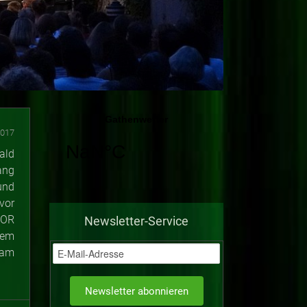
2017
ald
ang
und
vor
 OR
Newsletter-Service
dem
eam