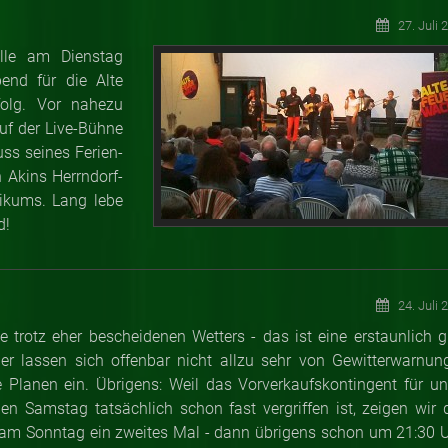
27. Juli 
älle am Dienstag
bend für die Alte
folg. Vor nahezu
uf der Live-Bühne
ss seines Ferien-
h Akins Herrndorf-
ikums. Lang lebe
d!
24. Juli 
trotz eher bescheidenen Wetters - das ist eine erstaunlich g
er lassen sich offenbar nicht allzu sehr von Gewitterwarnun
ere Planen ein. Übrigens: Weil das Vorverkaufskontingent für un
Samstag tatsächlich schon fast vergriffen ist, zeigen wir 
 am Sonntag ein zweites Mal - dann übrigens schon um 21:30 U