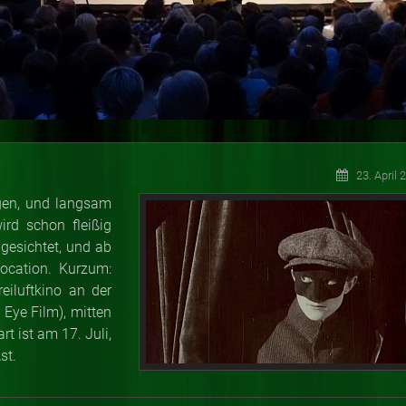
23. April 
igen, und langsam
rd schon fleißig
 gesichtet, und ab
Location. Kurzum:
eiluftkino an der
©
Eye Film), mitten
rt ist am 17. Juli,
Ast.