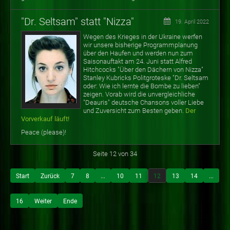
"Dr. Seltsam" statt "Nizza"
19. April 2022
Wegen des Krieges in der Ukraine werfen
wir unsere bisherige Programmplanung
über den Haufen und werden nun zum
Saisonauftakt am 24. Juni statt Alfred
Hitchcocks "Über den Dächern von Nizza"
Stanley Kubricks Politgroteske "Dr. Seltsam
oder: Wie ich lernte die Bombe zu lieben"
zeigen. Vorab wird die unvergleichliche
"Deauris" deutsche Chansons voller Liebe
und Zuversicht zum Besten geben.
Der
Vorverkauf läuft!
Peace (please)!
Seite 12 von 34
Start
Zurück
7
8
...
10
11
12
13
14
...
16
Weiter
Ende