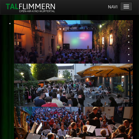
NAVI
Home
Programm
Service
Ticketinfos
Ort
Anreise
Wetter
Kinogutschein
Konzept
Archiv
Kontakt