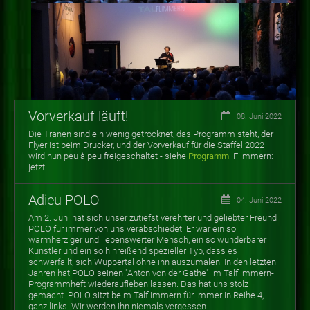
Vorverkauf läuft!
08. Juni 2022
Die Tränen sind ein wenig getrocknet, das Programm steht, der
Flyer ist beim Drucker, und der Vorverkauf für die Staffel 2022
wird nun peu à peu freigeschaltet - siehe
Programm
. Flimmern:
jetzt!
Adieu POLO
04. Juni 2022
Am 2. Juni hat sich unser zutiefst verehrter und geliebter Freund
POLO für immer von uns verabschiedet. Er war ein so
warmherziger und liebenswerter Mensch, ein so wunderbarer
Künstler und ein so hinreißend spezieller Typ, dass es
schwerfällt, sich Wuppertal ohne ihn auszumalen. In den letzten
Jahren hat POLO seinen "Anton von der Gathe" im Talflimmern-
Programmheft wiederaufleben lassen. Das hat uns stolz
gemacht. POLO sitzt beim Talflimmern für immer in Reihe 4,
ganz links. Wir werden ihn niemals vergessen.