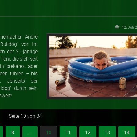
12. Juli 
lmemacher André
Bulldog“ vor. Im
en der 21-jährige
oni, die sich seit
in prekäres, aber
ben führen – bis
. Jenseits der
lldog" durch sein
swert!
Seite 10 von 34
8
...
10
11
12
13
14