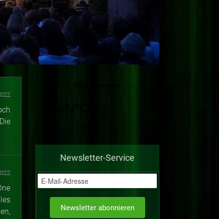
2022
och
Die
Newsletter-Service
2022
One
les
en,