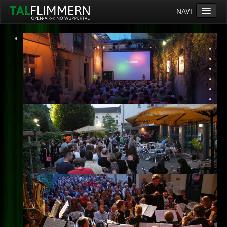
NAVI
Home
Programm
Service
Ticketinfos
Ort
Anreise
Wetter
Kinogutschein
Konzept
Archiv
Kontakt