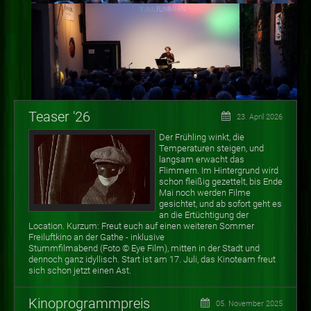
Teaser '26
23. April 2026
Der Frühling winkt, die
Temperaturen steigen, und
langsam erwacht das
Flimmern. Im Hintergrund wird
schon fleißig gezettelt, bis Ende
Mai noch werden Filme
gesichtet, und ab sofort geht es
an die Ertüchtigung der
Location. Kurzum: Freut euch auf einen weiteren Sommer
Freiluftkino an der Gathe - inklusive
Stummfilmabend (Foto
©
Eye Film), mitten in der Stadt und
dennoch ganz idyllisch. Start ist am 17. Juli, das Kinoteam freut
sich schon jetzt einen Ast.
Kinoprogrammpreis
05. November 2025