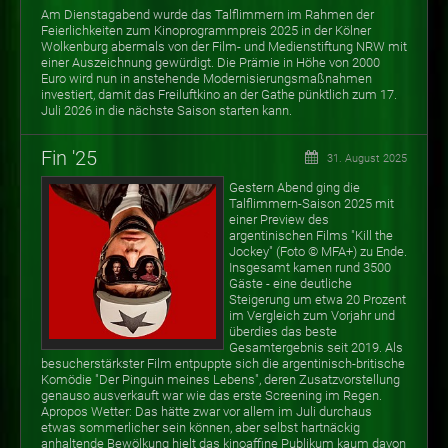
Am Dienstagabend wurde das Talflimmern im Rahmen der
Feierlichkeiten zum Kinoprogrammpreis 2025 in der Kölner
Wolkenburg abermals von der Film- und Medienstiftung NRW mit
einer Auszeichnung gewürdigt. Die Prämie in Höhe von 2000
Euro wird nun in anstehende Modernisierungsmaßnahmen
investiert, damit das Freiluftkino an der Gathe pünktlich zum 17.
Juli 2026 in die nächste Saison starten kann.
Fin '25
31. August 2025
Gestern Abend ging die
Talflimmern-Saison 2025 mit
einer Preview des
argentinischen Films "Kill the
Jockey" (Foto
©
MFA+) zu Ende.
Insgesamt kamen rund 3500
Gäste - eine deutliche
Steigerung um etwa 20 Prozent
im Vergleich zum Vorjahr und
überdies das beste
Gesamtergebnis seit 2019. Als
besucherstärkster Film entpuppte sich die argentinisch-britische
Komödie "Der Pinguin meines Lebens", deren Zusatzvorstellung
genauso ausverkauft war wie das erste Screening im Regen.
Apropos Wetter: Das hätte zwar vor allem im Juli durchaus
etwas sommerlicher sein können, aber selbst hartnäckig
anhaltende Bewölkung hielt das kinoaffine Publikum kaum davon