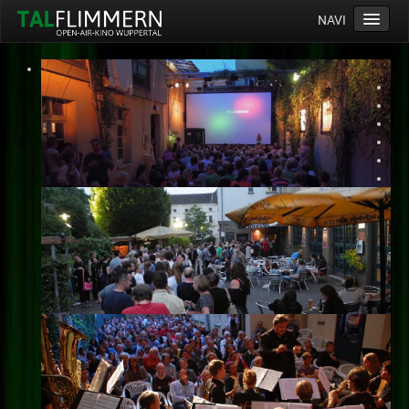
NAVI
Home
Programm
Service
Ticketinfos
Ort
Anreise
Wetter
Kinogutschein
Konzept
Archiv
Kontakt