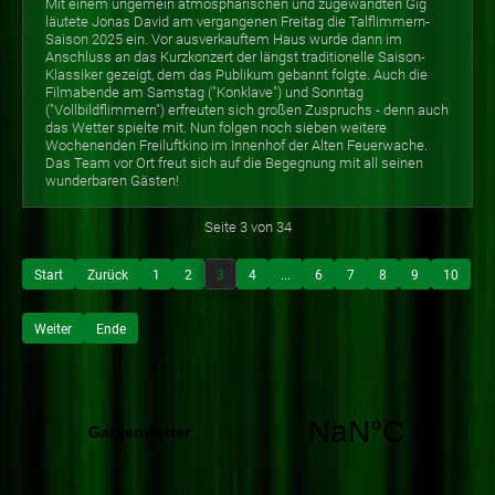
Mit einem ungemein atmosphärischen und zugewandten Gig
läutete Jonas David am vergangenen Freitag die Talflimmern-
Saison 2025 ein. Vor ausverkauftem Haus wurde dann im
Anschluss an das Kurzkonzert der längst traditionelle Saison-
Klassiker gezeigt, dem das Publikum gebannt folgte. Auch die
Filmabende am Samstag ("Konklave") und Sonntag
("Vollbildflimmern") erfreuten sich großen Zuspruchs - denn auch
das Wetter spielte mit. Nun folgen noch sieben weitere
Wochenenden Freiluftkino im Innenhof der Alten Feuerwache.
Das Team vor Ort freut sich auf die Begegnung mit all seinen
wunderbaren Gästen!
Seite 3 von 34
Start
Zurück
1
2
3
4
...
6
7
8
9
10
Weiter
Ende