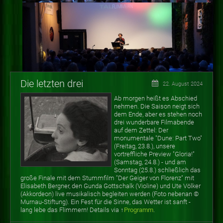
Die letzten drei
22. August 2024
Ab morgen heißt es Abschied
nehmen. Die Saison neigt sich
dem Ende, aber es stehen noch
drei wunderbare Filmabende
auf dem Zettel: Der
monumentale "Dune: Part Two"
(Freitag, 23.8.), unsere
vortreffliche Preview "Gloria!"
(Samstag, 24.8.) - und am
Sonntag (25.8.) schließlich das
große Finale mit dem Stummfilm "Der Geiger von Florenz" mit
Elisabeth Bergner, den Gunda Gottschalk (Violine) und Ute Völker
(Akkordeon) live musikalisch begleiten werden (Foto nebenan
©
Murnau-Stiftung). Ein Fest für die Sinne, das Wetter ist sanft -
lang lebe das Flimmern! Details via ↑
Programm
.