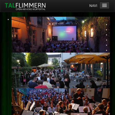
NAVI
Home
Programm
Service
Ticketinfos
Ort
Anreise
Wetter
Kinogutschein
Konzept
Archiv
Kontakt