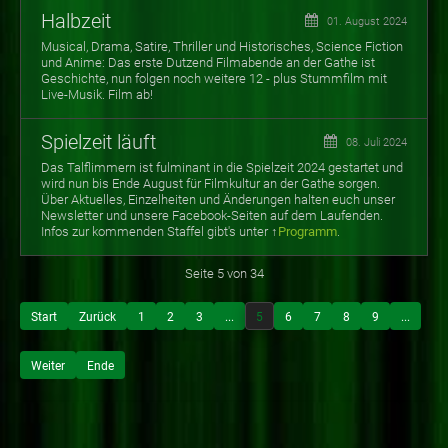
Halbzeit
01. August 2024
Musical, Drama, Satire, Thriller und Historisches, Science Fiction
und Anime: Das erste Dutzend Filmabende an der Gathe ist
Geschichte, nun folgen noch weitere 12 - plus Stummfilm mit
Live-Musik. Film ab!
Spielzeit läuft
08. Juli 2024
Das Talflimmern ist fulminant in die Spielzeit 2024 gestartet und
wird nun bis Ende August für Filmkultur an der Gathe sorgen.
Über Aktuelles, Einzelheiten und Änderungen halten euch unser
Newsletter und unsere Facebook-Seiten auf dem Laufenden.
Infos zur
kommenden Staffel gibt's unter ↑
Programm
.
Seite 5 von 34
Start
Zurück
1
2
3
...
5
6
7
8
9
...
Weiter
Ende