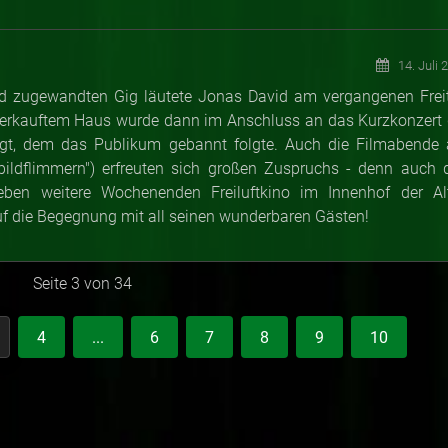
14. Juli 
 zugewandten Gig läutete Jonas David am vergangenen Frei
verkauftem Haus wurde dann im Anschluss an das Kurzkonzert 
zeigt, dem das Publikum gebannt folgte. Auch die Filmabende
bildflimmern") erfreuten sich großen Zuspruchs - denn auch 
eben weitere Wochenenden Freiluftkino im Innenhof der Al
uf die Begegnung mit all seinen wunderbaren Gästen!
Seite 3 von 34
4
...
6
7
8
9
10