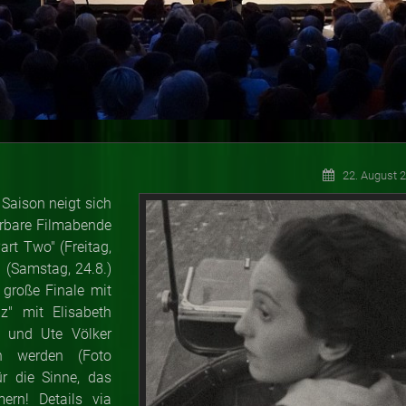
22. August 
Saison neigt sich
erbare Filmabende
rt Two" (Freitag,
!" (Samstag, 24.8.)
 große Finale mit
z" mit Elisabeth
) und Ute Völker
en werden (Foto
ür die Sinne, das
ern! Details via