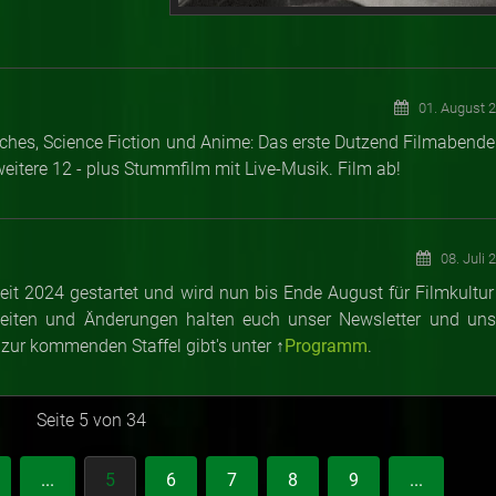
01. August 
risches, Science Fiction und Anime: Das erste Dutzend Filmabende
weitere 12 - plus Stummfilm mit Live-Musik. Film ab!
08. Juli 
zeit 2024 gestartet und wird nun bis Ende August für Filmkultur
lheiten und Änderungen halten euch unser Newsletter und uns
 zur
kommenden Staffel gibt's unter ↑
Programm
.
Seite 5 von 34
...
5
6
7
8
9
...