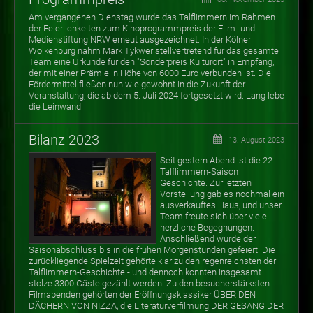
Am vergangenen Dienstag wurde das Talflimmern im Rahmen
der Feierlichkeiten zum Kinoprogrammpreis der Film- und
Medienstiftung NRW erneut ausgezeichnet. In der Kölner
Wolkenburg nahm Mark Tykwer stellvertretend für das gesamte
Team eine Urkunde für den "Sonderpreis Kulturort" in Empfang,
der mit einer Prämie in Höhe von 6000 Euro verbunden ist. Die
Fördermittel fließen nun wie gewohnt in die Zukunft der
Veranstaltung, die ab dem 5. Juli 2024 fortgesetzt wird. Lang lebe
die Leinwand!
Bilanz 2023
13. August 2023
Seit gestern Abend ist die 22.
Talflimmern-Saison
Geschichte. Zur letzten
Vorstellung gab es nochmal ein
ausverkauftes Haus, und unser
Team freute sich über viele
herzliche Begegnungen.
Anschließend wurde der
Saisonabschluss bis in die frühen Morgenstunden gefeiert. Die
zurückliegende Spielzeit gehörte klar zu den regenreichsten der
Talflimmern-Geschichte - und dennoch konnten insgesamt
stolze 3300 Gäste gezählt werden. Zu den besucherstärksten
Filmabenden gehörten der Eröffnungsklassiker ÜBER DEN
DÄCHERN VON NIZZA, die Literaturverfilmung DER GESANG DER