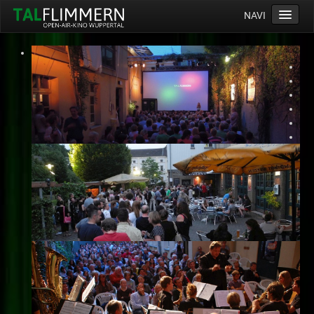
NAVI
Home
Programm
Service
Ticketinfos
Ort
Anreise
Wetter
Kinogutschein
Konzept
Archiv
Kontakt