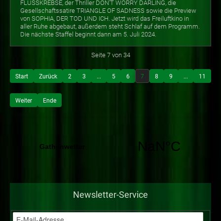
FLUSSKREBSE, der Thriller DON'T WORRY DARLING, die
Gesellschaftssatire TRIANGLE OF SADNESS sowie die Preview
von SOPHIA, DER TOD UND ICH. Jetzt wird das Freiluftkino in
aller Ruhe abgebaut, außerdem steht Schlaf auf dem Programm.
Die nächste Staffel beginnt dann am 5. Juli 2024.
Seite 7 von 34
Start
Zurück
2
3
...
5
6
7
8
9
...
11
Weiter
Ende
Newsletter-Service