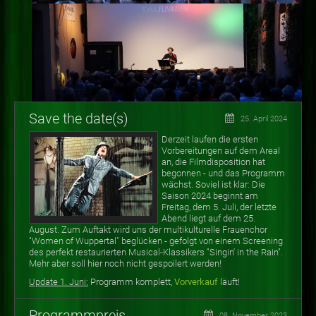
Save the date(s)
25. April 2024
Derzeit laufen die ersten
Vorbereitungen auf dem Areal
an, die Filmdisposition hat
begonnen - und das Programm
wächst. Soviel ist klar: Die
Saison 2024 beginnt am
Freitag, dem 5. Juli, der letzte
Abend liegt auf dem 25.
August. Zum Auftakt wird uns der multikulturelle Frauenchor
"Women of Wuppertal" beglücken - gefolgt von einem Screening
des perfekt restaurierten Musical-Klassikers "Singin' in the Rain".
Mehr aber soll hier noch nicht gespoilert werden!
Update 1. Juni:
Programm komplett,
Vorverkauf
läuft!
Programmpreis
08. November 2023