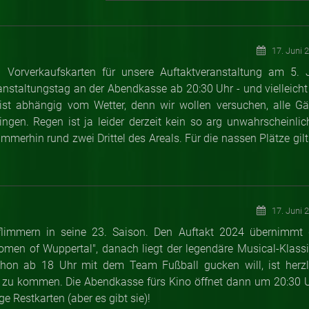
17. Juni 
n Vorverkaufskarten für unsere Auftaktveranstaltung am 5. J
ranstaltungstag an der Abendkasse ab 20:30 Uhr - und vielleicht
s ist abhängig vom Wetter, denn wir wollen versuchen, alle Gä
gen. Regen ist ja leider derzeit kein so arg unwahrscheinlic
merhin rund zwei Drittel des Areals. Für die nassen Plätze gilt
17. Juni 
lflimmern in seine 23. Saison. Den Auftakt 2024 übernimmt 
Women of Wuppertal", danach liegt der legendäre Musical-Klassi
schon ab 18 Uhr mit dem Team Fußball gucken will, ist herzl
e zu kommen. Die Abendkasse fürs Kino öffnet dann um 20:30 U
ge Restkarten (aber es gibt sie)!