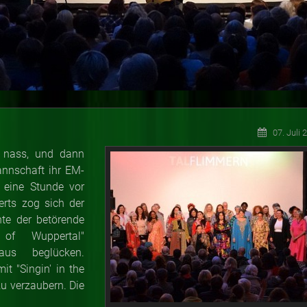
07. Juli 
t nass, und dann
annschaft ihr EM-
 eine Stunde vor
rts zog sich der
nte der betörende
 of Wuppertal"
aus beglücken.
t "Singin' in the
zu verzaubern. Die