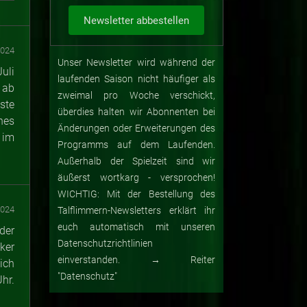
2024
Unser Newsletter wird während der
uli
laufenden Saison nicht häufiger als
 ab
zweimal pro Woche verschickt,
ste
überdies halten wir Abonnenten bei
hes
Änderungen oder Erweiterungen des
 im
Programms auf dem Laufenden.
Außerhalb der Spielzeit sind wir
äußerst wortkarg - versprochen!
WICHTIG: Mit der Bestellung des
2024
Talflimmern-Newsletters erklärt ihr
euch automatisch mit unseren
der
Datenschutzrichtlinien
ker
einverstanden. → Reiter
ich
"Datenschutz"
hr.