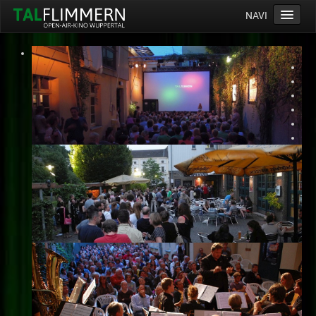
NAVI
Home
Programm
Service
Ticketinfos
Ort
Anreise
Wetter
Kinogutschein
Konzept
Archiv
Kontakt