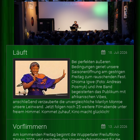
Läuft
18. Juli 2026
Bei perfekten äußeren
Bedingungen geriet unsere
Saisoneröffnung am gestrigen
Freitag zum rauschenden Fest.
Chioma Igwe (Foto: Andreas
Posmyk) und ihre Band
begeisterten das Publikum mit
afrikanischen Vibes,
anschließend verzauberte die unvergleichliche Marilyn Monroe
unsere Leinwand. Jetzt folgen noch 25 weitere Filmabende unter
freiem Himmel. Kommet zuhauf, Kino macht glücklich!
Vorflimmern
13. Juli 2026
Am kommenden Freitag beginnt die Wuppertaler Freiluftkino-
Saison 2026, und nachdem das Vorverkaufskontingent für die