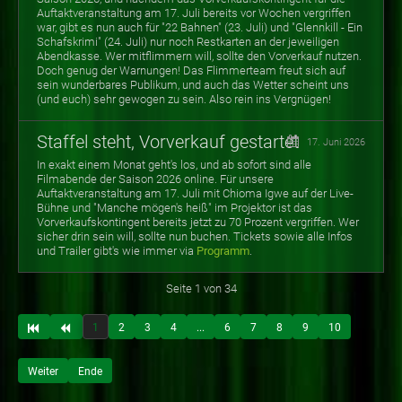
Auftaktveranstaltung am 17. Juli bereits vor Wochen vergriffen
war, gibt es nun auch für "22 Bahnen" (23. Juli) und "Glennkill - Ein
Schafskrimi" (24. Juli) nur noch Restkarten an der jeweiligen
Abendkasse. Wer mitflimmern will, sollte den Vorverkauf nutzen.
Doch genug der Warnungen! Das Flimmerteam freut sich auf
sein wunderbares Publikum, und auch das Wetter scheint uns
(und euch) sehr gewogen zu sein. Also rein ins Vergnügen!
Staffel steht, Vorverkauf gestartet
17. Juni 2026
In exakt einem Monat geht's los, und ab sofort sind alle
Filmabende der Saison 2026 online. Für unsere
Auftaktveranstaltung am 17. Juli mit Chioma Igwe auf der Live-
Bühne und "Manche mögen's heiß" im Projektor ist das
Vorverkaufskontingent bereits jetzt zu 70 Prozent vergriffen. Wer
sicher drin sein will, sollte nun buchen. Tickets sowie alle Infos
und Trailer gibt's wie immer via
Programm
.
Seite 1 von 34
1
2
3
4
...
6
7
8
9
10
Weiter
Ende