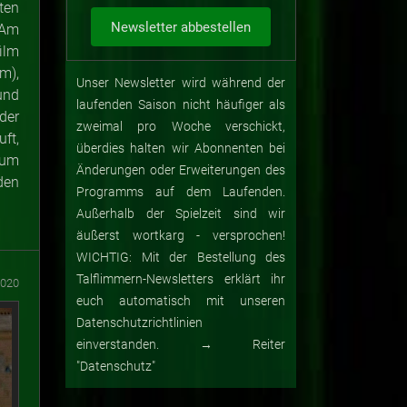
ten
 Am
ilm
m),
Unser Newsletter wird während der
und
laufenden Saison nicht häufiger als
der
zweimal pro Woche verschickt,
ft,
überdies halten wir Abonnenten bei
zum
Änderungen oder Erweiterungen des
den
Programms auf dem Laufenden.
Außerhalb der Spielzeit sind wir
äußerst wortkarg - versprochen!
WICHTIG: Mit der Bestellung des
Talflimmern-Newsletters erklärt ihr
2020
euch automatisch mit unseren
Datenschutzrichtlinien
einverstanden. → Reiter
"Datenschutz"