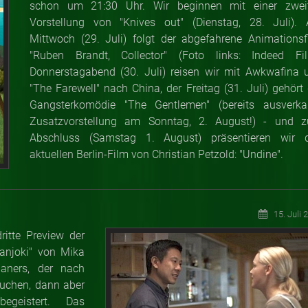
schon um 21:30 Uhr. Wir beginnen mit einer zwei
Vorstellung von "Knives out" (Dienstag, 28. Juli).
Mittwoch (29. Juli) folgt der abgefahrene Animationsf
"Ruben Brandt, Collector" (Foto links: Indeed Fil
Donnerstagabend (30. Juli) reisen wir mit Awkwafina 
"The Farewell" nach China, der Freitag (31. Juli) gehört 
Gangsterkomödie "The Gentlemen" (bereits ausverkau
Zusatzvorstellung am Sonntag, 2. August!) - und 
Abschluss (Samstag 1. August) präsentieren wir 
aktuellen Berlin-Film von Christian Petzold: "Undine".
15. Juli 
itte Preview der
anjoki" von Mika
paners, der nach
suchen, dann aber
egeistert. Das