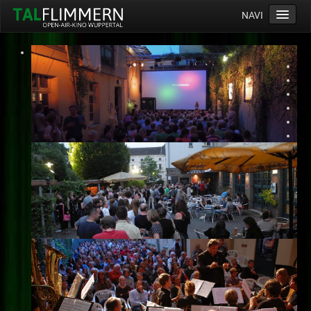
NAVI
Home
Programm
Service
Ticketinfos
Ort
Anreise
Wetter
Kinogutschein
Konzept
Archiv
Kontakt