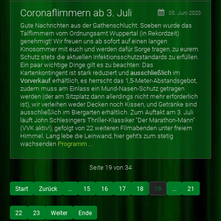
Coronaflimmern ab 3. Juli
05. Juni 2020
Gute Nachrichten aus der Gathenschlucht: Soeben wurde das
Talflimmern vom Ordnungsamt Wuppertal (in Rekordzeit)
genehmigt! Wir freuen uns ab sofort auf einen langen
Kinosommer mit euch und werden dafür Sorge tragen, zu eurem
Schutz stets die aktuellen Infektionsschutzstandards zu erfüllen.
Ein paar wichtige Dinge gilt es zu beachten: Das
Kartenkontingent ist stark reduziert und
ausschließlich
im
Vorverkauf
erhältlich, es herrscht das 1,5-Meter-Abstandsgebot,
zudem muss am Einlass ein Mund-Nasen-Schutz getragen
werden (der am Sitzplatz dann allerdings nicht mehr erforderlich
ist), wir verleihen weder Decken noch Kissen, und Getränke sind
ausschließlich im Biergarten erhältlich. Zum Auftakt am 3. Juli
läuft John Schlesingers Thriller-Klassiker "Der Marathon-Mann"
(VVK aktiv!), gefolgt von 22 weiteren Filmabenden unter freiem
Himmel. Lang lebe die Leinwand, hier geht's zum stetig
wachsenden
Programm
...
Seite 19 von 34
Start
Zurück
...
15
16
17
18
19
...
21
22
23
Weiter
Ende