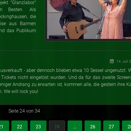
jekt "Glanzlabor"
zum Besten. Als
ckinghausen, die
reise aus Barmen
 und das Publikum
14. Juli 
verkauft - aber dennoch blieben etwa 10 Sessel ungenutzt. 
 Tickets nicht eingelöst wurden. Und da für das zweite Screen
niger Andrang zu erwarten ist, kommen alle, die gestern ihre Ka
n. We will rock you!
Seite 24 von 34
21
22
23
24
...
26
27
2