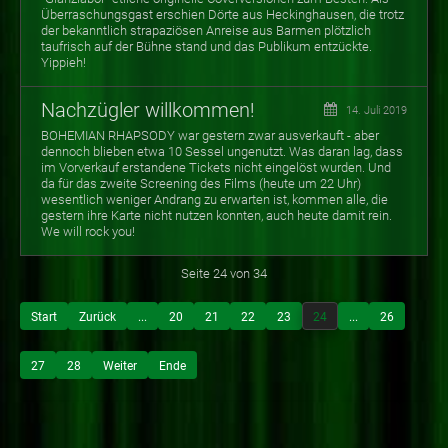
Überraschungsgast erschien Dörte aus Heckinghausen, die trotz
der bekanntlich strapaziösen Anreise aus Barmen plötzlich
taufrisch auf der Bühne stand und das Publikum entzückte.
Yippieh!
Nachzügler willkommen!
14. Juli 2019
BOHEMIAN RHAPSODY war gestern zwar ausverkauft - aber
dennoch blieben etwa 10 Sessel ungenutzt. Was daran lag, dass
im Vorverkauf erstandene Tickets nicht eingelöst wurden. Und
da für das zweite Screening des Films (heute um 22 Uhr)
wesentlich weniger Andrang zu erwarten ist, kommen alle, die
gestern ihre Karte nicht nutzen konnten, auch heute damit rein.
We will rock you!
Seite 24 von 34
Start
Zurück
...
20
21
22
23
24
...
26
27
28
Weiter
Ende