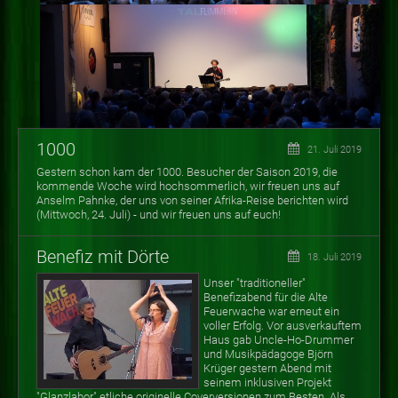
1000
21. Juli 2019
Gestern schon kam der 1000. Besucher der Saison 2019, die
kommende Woche wird hochsommerlich, wir freuen uns auf
Anselm Pahnke, der uns von seiner Afrika-Reise berichten wird
(Mittwoch, 24. Juli) - und wir freuen uns auf euch!
Benefiz mit Dörte
18. Juli 2019
Unser "traditioneller"
Benefizabend für die Alte
Feuerwache war erneut ein
voller Erfolg. Vor ausverkauftem
Haus gab Uncle-Ho-Drummer
und Musikpädagoge Björn
Krüger gestern Abend mit
seinem inklusiven Projekt
"Glanzlabor" etliche originelle Coverversionen zum Besten. Als