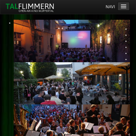
NAVI
Home
Programm
Service
Ticketinfos
Ort
Anreise
Wetter
Kinogutschein
Konzept
Archiv
Kontakt