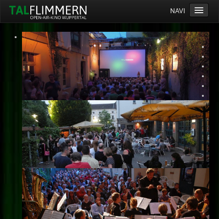
NAVI
Home
Programm
Service
Ticketinfos
Ort
Anreise
Wetter
Kinogutschein
Konzept
Archiv
Kontakt