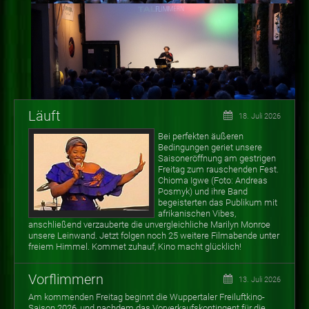
Läuft
18. Juli 2026
Bei perfekten äußeren
Bedingungen geriet unsere
Saisoneröffnung am gestrigen
Freitag zum rauschenden Fest.
Chioma Igwe (Foto: Andreas
Posmyk) und ihre Band
begeisterten das Publikum mit
afrikanischen Vibes,
anschließend verzauberte die unvergleichliche Marilyn Monroe
unsere Leinwand. Jetzt folgen noch 25 weitere Filmabende unter
freiem Himmel. Kommet zuhauf, Kino macht glücklich!
Vorflimmern
13. Juli 2026
Am kommenden Freitag beginnt die Wuppertaler Freiluftkino-
Saison 2026, und nachdem das Vorverkaufskontingent für die