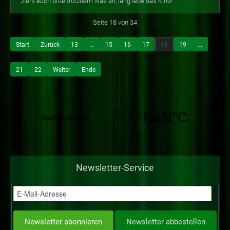
zieht euch bitte trotzdem was an, lang lebe das Kino!
Seite 18 von 34
Start
Zurück
13
...
15
16
17
18
19
...
21
22
Weiter
Ende
Newsletter-Service