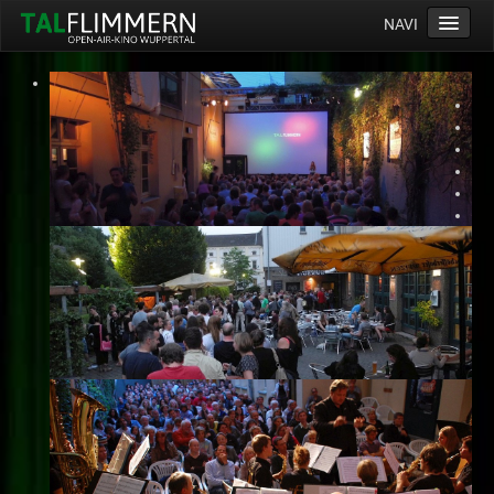
NAVI
Home
Programm
Service
Ticketinfos
Ort
Anreise
Wetter
Kinogutschein
Konzept
Archiv
Kontakt