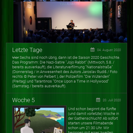
Letzte Tage
04. August 2020
Vier
Sechs sind noch übrig, dann ist die Saison 2020 Geschichte.
Das Programm: Die Nazi-Satire "Jojo Rabbit" (Mittwoch, 5.8. /
bereits ausverkauft), die Literaturverfilmung "Nationalstraße"
(Donnerstag / in Anwesenheit des Autors Jaroslav Rudiš / Foto
rechts © Peter von Felbert ), der Polizeifilm "Die Wütenden"
(Freitag) und Tarantinos "Once Upon a Time in Hollywood"
(Samstag / bereits ausverkauft).
Woche 5
20. Juli 2020
Und schon beginnt die fünfte
(und damit vorletzte) Woche in
der Gathenschlucht! Ab sofort
starten unsere Filmabende
schon um 21:30 Uhr. Wir
beginnen mit einer zweiten