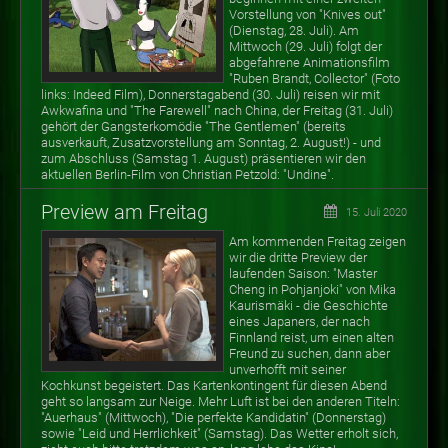
Vorstellung von "Knives out"
(Dienstag, 28. Juli). Am
Mittwoch (29. Juli) folgt der
abgefahrene Animationsfilm
"Ruben Brandt, Collector" (Foto
links: Indeed Film), Donnerstagabend (30. Juli) reisen wir mit
Awkwafina und "The Farewell" nach China, der Freitag (31. Juli)
gehört der Gangsterkomödie "The Gentlemen" (bereits
ausverkauft, Zusatzvorstellung am Sonntag, 2. August!) - und
zum Abschluss (Samstag 1. August) präsentieren wir den
aktuellen Berlin-Film von Christian Petzold: "Undine".
Preview am Freitag
15. Juli 2020
Am kommenden Freitag zeigen
wir die dritte Preview der
laufenden Saison: "Master
Cheng in Pohjanjoki" von Mika
Kaurismäki - die Geschichte
eines Japaners, der nach
Finnland reist, um einen alten
Freund zu suchen, dann aber
unverhofft mit seiner
Kochkunst begeistert. Das Kartenkontingent für diesen Abend
geht so langsam zur Neige. Mehr Luft ist bei den anderen Titeln:
"Auerhaus" (Mittwoch), "Die perfekte Kandidatin" (Donnerstag)
sowie "Leid und Herrlichkeit" (Samstag). Das Wetter erholt sich,