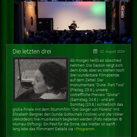
Die letzten drei
22. August 2024
Ab morgen heißt es Abschied
nehmen. Die Saison neigt sich
dem Ende, aber es stehen noch
drei wunderbare Filmabende
auf dem Zettel: Der
monumentale "Dune: Part Two"
(Freitag, 23.8.), unsere
vortreffliche Preview "Gloria!"
(Samstag, 24.8.) - und am
Sonntag (25.8.) schließlich das
große Finale mit dem Stummfilm "Der Geiger von Florenz" mit
Elisabeth Bergner, den Gunda Gottschalk (Violine) und Ute Völker
(Akkordeon) live musikalisch begleiten werden (Foto nebenan
©
Murnau-Stiftung). Ein Fest für die Sinne, das Wetter ist sanft -
lang lebe das Flimmern! Details via ↑
Programm
.