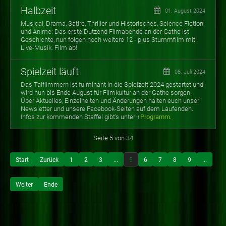
Halbzeit
01. August 2024
Musical, Drama, Satire, Thriller und Historisches, Science Fiction
und Anime: Das erste Dutzend Filmabende an der Gathe ist
Geschichte, nun folgen noch weitere 12 - plus Stummfilm mit
Live-Musik. Film ab!
Spielzeit läuft
08. Juli 2024
Das Talflimmern ist fulminant in die Spielzeit 2024 gestartet und
wird nun bis Ende August für Filmkultur an der Gathe sorgen.
Über Aktuelles, Einzelheiten und Änderungen halten euch unser
Newsletter und unsere Facebook-Seiten auf dem Laufenden.
Infos zur
kommenden Staffel gibt's unter ↑
Programm
.
Seite 5 von 34
Start
Zurück
1
2
3
...
5
6
7
8
9
...
Weiter
Ende