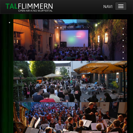
NAVI
Home
Programm
Service
Ticketinfos
Ort
Anreise
Wetter
Kinogutschein
Konzept
Archiv
Kontakt