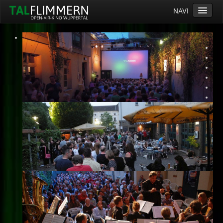
NAVI
Home
Programm
Service
Ticketinfos
Ort
Anreise
Wetter
Kinogutschein
Konzept
Archiv
Kontakt