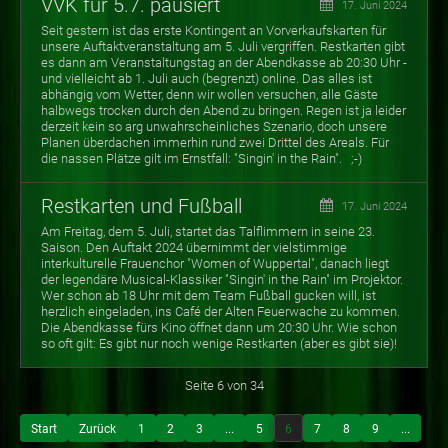
VVK für 5.7. pausiert
17. Juni 2024
Seit gestern ist das erste Kontingent an Vorverkaufskarten für
unsere Auftaktveranstaltung am 5. Juli vergriffen. Restkarten gibt
es dann am Veranstaltungstag an der Abendkasse ab 20:30 Uhr -
und vielleicht ab 1. Juli auch (begrenzt) online. Das alles ist
abhängig vom Wetter, denn wir wollen versuchen, alle Gäste
halbwegs trocken durch den Abend zu bringen. Regen ist ja leider
derzeit kein so arg unwahrscheinliches Szenario, doch unsere
Planen überdachen immerhin rund zwei Drittel des Areals. Für
die nassen Plätze gilt im Ernstfall: "Singin' in the Rain". ;-)
Restkarten und Fußball
17. Juni 2024
Am Freitag, dem 5. Juli, startet das Talflimmern in seine 23.
Saison. Den Auftakt 2024 übernimmt der vielstimmige
interkulturelle Frauenchor "Women of Wuppertal", danach liegt
der legendäre Musical-Klassiker "Singin' in the Rain" im Projektor.
Wer schon ab 18 Uhr mit dem Team Fußball gucken will, ist
herzlich eingeladen, ins Café der Alten Feuerwache zu kommen.
Die Abendkasse fürs Kino öffnet dann um 20:30 Uhr. Wie schon
so oft gilt: Es gibt nur noch wenige Restkarten (aber es gibt sie)!
Seite 6 von 34
Start
Zurück
1
2
3
...
5
6
7
8
9
...