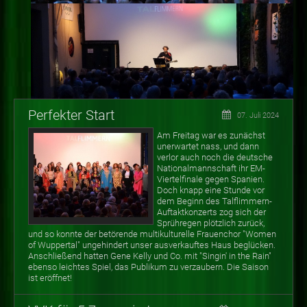
Perfekter Start
07. Juli 2024
Am Freitag war es zunächst
unerwartet nass, und dann
verlor auch noch die deutsche
Nationalmannschaft ihr EM-
Viertelfinale gegen Spanien.
Doch knapp eine Stunde vor
dem Beginn des Talflimmern-
Auftaktkonzerts zog sich der
Sprühregen plötzlich zurück,
und so konnte der betörende multikulturelle Frauenchor "Women
of Wuppertal" ungehindert unser ausverkauftes Haus beglücken.
Anschließend hatten Gene Kelly und Co. mit "Singin' in the Rain"
ebenso leichtes Spiel, das Publikum zu verzaubern. Die Saison
ist eröffnet!