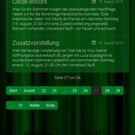
Cécile encore
16. August 2018
Was für ein Sommer! Wegen der überwältigenden Nachfrage
haben wir für die feinsinnige französische Komödie "Eine
bretonische Liebe" mit Cécile de France am nächsten Sonntag
(19. August, 21:30 Uhr) eine Zusatzvorstellung angesetzt.
Rotwein vorhanden, Vorverkauf läuft - wir freuen uns auf euch.
Zusatzvorstellung
10. August 2018
Weil die heutige Vorstellung von "Call Me by Your Name"
hoffnungslos ausverkauft ist, zeigen wir Luca Guadagninos
wunderbaren Sommer-Liebesfilm am kommenden Sonntag
erneut: 12. August, 21:30 Uhr, der Vorverkauf läuft.
Seite 27 von 34
Start
Zurück
22
23
...
25
26
27
28
29
...
31
Weiter
Ende