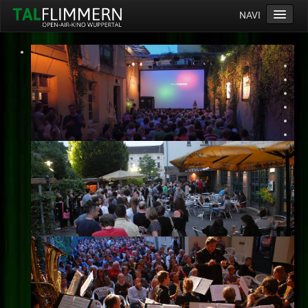
NAVI
Home
Programm
Service
Ticketinfos
Ort
Anreise
Wetter
Kinogutschein
Konzept
Archiv
Kontakt