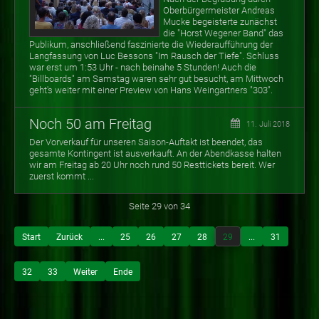
Oberbürgermeister Andreas
Mucke begeisterte zunächst
die "Horst Wegener Band" das
Publikum, anschließend faszinierte die Wiederaufführung der
Langfassung von Luc Bessons "Im Rausch der Tiefe". Schluss
war erst um 1:53 Uhr - nach beinahe 5 Stunden! Auch die
"Billboards" am Samstag waren sehr gut besucht, am Mittwoch
geht's weiter mit einer Preview von Hans Weingartners "303".
Noch 50 am Freitag
11. Juli 2018
Der Vorverkauf für unseren Saison-Auftakt ist beendet, das
gesamte Kontingent ist ausverkauft. An der Abendkasse halten
wir am Freitag ab 20 Uhr noch rund 50 Resttickets bereit. Wer
zuerst kommt ...
Seite 29 von 34
Start
Zurück
...
25
26
27
28
29
...
31
32
33
Weiter
Ende