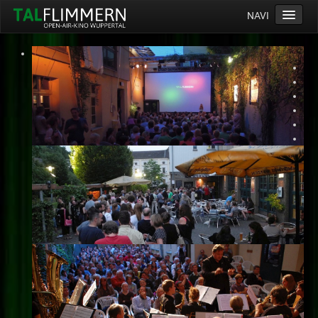
NAVI
Home
Programm
Service
Ticketinfos
Ort
Anreise
Wetter
Kinogutschein
Konzept
Archiv
Kontakt