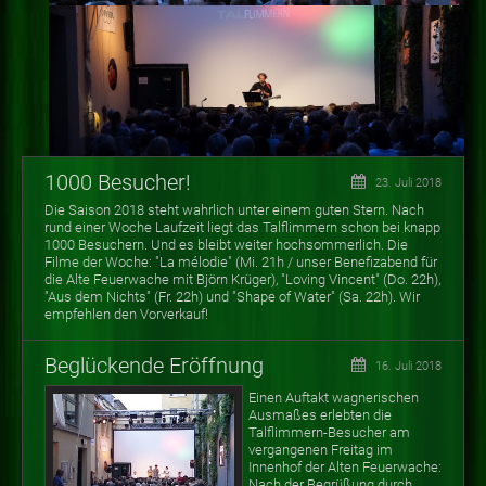
1000 Besucher!
23. Juli 2018
Die Saison 2018 steht wahrlich unter einem guten Stern. Nach
rund einer Woche Laufzeit liegt das Talflimmern schon bei knapp
1000 Besuchern. Und es bleibt weiter hochsommerlich. Die
Filme der Woche: "La mélodie" (Mi. 21h / unser Benefizabend für
die Alte Feuerwache mit Björn Krüger), "Loving Vincent" (Do. 22h),
"Aus dem Nichts" (Fr. 22h) und "Shape of Water" (Sa. 22h). Wir
empfehlen den Vorverkauf!
Beglückende Eröffnung
16. Juli 2018
Einen Auftakt wagnerischen
Ausmaßes erlebten die
Talflimmern-Besucher am
vergangenen Freitag im
Innenhof der Alten Feuerwache:
Nach der Begrüßung durch