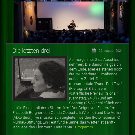
Die letzten drei
22. August 2024
Ab morgen heißt es Abschied
nehmen. Die Saison neigt sich
dem Ende, aber es stehen noch
drei wunderbare Filmabende
auf dem Zettel: Der
monumentale "Dune: Part Two"
(Freitag, 23.8.), unsere
vortreffliche Preview "Gloria!"
(Samstag, 24.8.) - und am
Sonntag (25.8.) schließlich das
große Finale mit dem Stummfilm "Der Geiger von Florenz" mit
Elisabeth Bergner, den Gunda Gottschalk (Violine) und Ute Völker
(Akkordeon) live musikalisch begleiten werden (Foto nebenan
©
Murnau-Stiftung). Ein Fest für die Sinne, das Wetter ist sanft -
lang lebe das Flimmern! Details via ↑
Programm
.