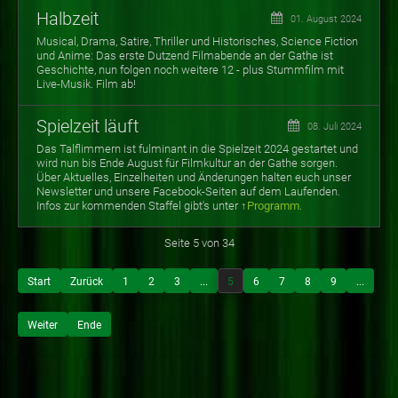
Halbzeit
01. August 2024
Musical, Drama, Satire, Thriller und Historisches, Science Fiction
und Anime: Das erste Dutzend Filmabende an der Gathe ist
Geschichte, nun folgen noch weitere 12 - plus Stummfilm mit
Live-Musik. Film ab!
Spielzeit läuft
08. Juli 2024
Das Talflimmern ist fulminant in die Spielzeit 2024 gestartet und
wird nun bis Ende August für Filmkultur an der Gathe sorgen.
Über Aktuelles, Einzelheiten und Änderungen halten euch unser
Newsletter und unsere Facebook-Seiten auf dem Laufenden.
Infos zur
kommenden Staffel gibt's unter ↑
Programm
.
Seite 5 von 34
Start
Zurück
1
2
3
...
5
6
7
8
9
...
Weiter
Ende