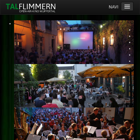
NAVI
Home
Programm
Service
Ticketinfos
Ort
Anreise
Wetter
Kinogutschein
Konzept
Archiv
Kontakt