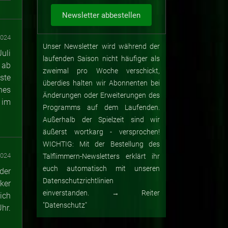
2024
Unser Newsletter wird während der
uli
laufenden Saison nicht häufiger als
 ab
zweimal pro Woche verschickt,
ste
überdies halten wir Abonnenten bei
hes
Änderungen oder Erweiterungen des
 im
Programms auf dem Laufenden.
Außerhalb der Spielzeit sind wir
äußerst wortkarg - versprochen!
WICHTIG: Mit der Bestellung des
2024
Talflimmern-Newsletters erklärt ihr
euch automatisch mit unseren
der
Datenschutzrichtlinien
ker
einverstanden. → Reiter
ich
"Datenschutz"
hr.