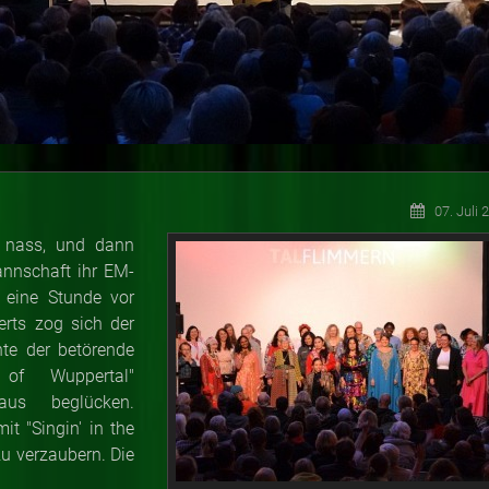
07. Juli 
t nass, und dann
annschaft ihr EM-
 eine Stunde vor
rts zog sich der
nte der betörende
 of Wuppertal"
aus beglücken.
t "Singin' in the
zu verzaubern. Die