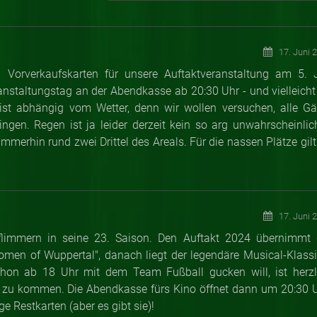
17. Juni 
n Vorverkaufskarten für unsere Auftaktveranstaltung am 5. J
ranstaltungstag an der Abendkasse ab 20:30 Uhr - und vielleicht
s ist abhängig vom Wetter, denn wir wollen versuchen, alle Gä
gen. Regen ist ja leider derzeit kein so arg unwahrscheinlic
merhin rund zwei Drittel des Areals. Für die nassen Plätze gilt
17. Juni 
lflimmern in seine 23. Saison. Den Auftakt 2024 übernimmt 
Women of Wuppertal", danach liegt der legendäre Musical-Klassi
schon ab 18 Uhr mit dem Team Fußball gucken will, ist herzl
e zu kommen. Die Abendkasse fürs Kino öffnet dann um 20:30 U
ge Restkarten (aber es gibt sie)!