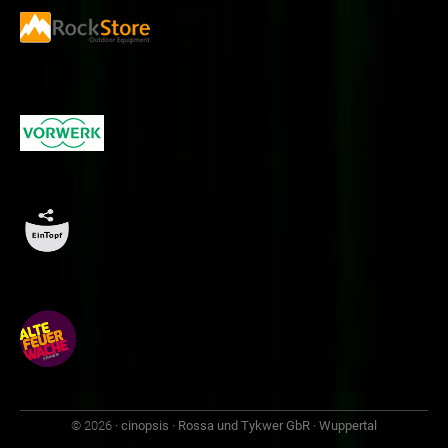
© 2026
· cinopsis · Rossa und Tykwer GbR · Wuppertal