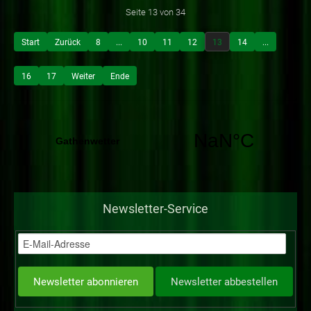
Seite 13 von 34
Start
Zurück
8
...
10
11
12
13
14
...
16
17
Weiter
Ende
Newsletter-Service