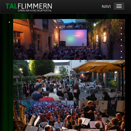
NAVI
Home
Programm
Service
Ticketinfos
Ort
Anreise
Wetter
Kinogutschein
Konzept
Archiv
Kontakt