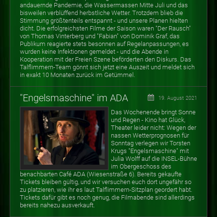
andauernde Pandemie, die Wassermassen Mitte Juli und das
bisweilen verblüffend herbstliche Wetter. Trotzdem blieb die
Stimmung größtenteils entspannt - und unsere Planen hielten
dicht. Die erfolgreichsten Filme der Saison waren "Der Rausch"
von Thomas Vinterberg und "Fabian" von Dominik Graf, das
Publikum reagierte stets besonnen auf Regelanpassungen, es
wurden keine Infektionen gemeldet - und die Abende in
Kooperation mit der Freien Szene beförderten den Diskurs. Das
Talflimmern-Team gönnt sich jetzt eine Auszeit und meldet sich
in exakt 10 Monaten zurück im Getümmel.
"Engelsmaschine" im ADA
19. August 2021
Das Wochenende bringt Sonne
und Regen - Kino hat Glück,
Theater leider nicht: Wegen der
nassen Wetterprognosen für
Sonntag verlegen wir Torsten
Krugs "Engelsmaschine" mit
Julia Wolff auf die INSEL-Bühne
im Obergeschoss des
benachbarten Café ADA (Wiesenstraße 6). Bereits gekaufte
Tickets bleiben gültig, und wir versuchen euch dort ungefähr so
zu platzieren, wie ihr es laut Talflimmern-Sitzplan geordert habt.
Tickets dafür gibt es noch genug, die Filmabende sind allerdings
bereits nahezu ausverkauft.