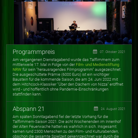
Programmpreis
07. Oktober 2021
Am vergangenen Dienstagabend wurde das Talflimmern zum
mittlerweile 17. Mal in Folge von der
Film- und Medienstiftung
NRW
für sein "herausragendes Filmprogramm" ausgezeichnet.
Die ausgeschüttete Prämie (6000 Euro) ist ein wichtiger
Baustein für die kommende Saison, die am 24. Juni 2022 mit
dem Hitchcock-Klassiker "Über den Dächern von Nizza" eröffnet
wird - und hoffentlich ohne Pandemie-Einschränkungen
stattfinden kann.
Abspann 21
24. August 2021
Am späten Sonntagabend fiel der letzte Vorhang für die
Talflimmern-Saison 2021. Die acht Wochenenden im Innenhof
der Alten Feuerwache hatten es wahrlich in sich. Insgesamt
kamen rund 2300 Menschen zu den Film- und Kulturabenden,
obschon die gesamte Spielzeit gekennzeichnet war durch die