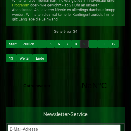
Winter wird vermutlich hart. Tickets gibt es im Vorverkauf unter
Programm
oder - wie gewohnt - ab 21 Uhr an unserer
Abendkasse. An Letzterer könnte es allerdings durchaus knapp
werden. Wir halten diesmal keinerlei Kontingent zurück. Immer
gilt: Lang lebe die Leinwand.
Seite 9 von 34
Start
Zurück
...
5
6
7
8
9
...
11
12
13
Weiter
Ende
Newsletter-Service