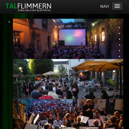
NAVI
Home
Programm
Service
Ticketinfos
Ort
Anreise
Wetter
Kinogutschein
Konzept
Archiv
Kontakt