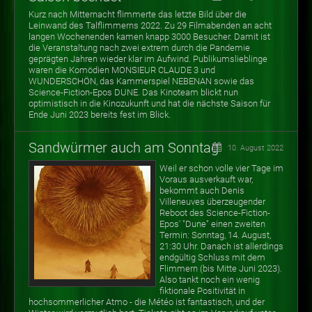
Kurz nach Mitternacht flimmerte das letzte Bild über die
Leinwand des Talflimmerns 2022. Zu 29 Filmabenden an acht
langen Wochenenden kamen knapp 3000 Besucher.
Damit ist
die Veranstaltung nach zwei extrem durch die Pandemie
geprägten Jahren wieder klar im Aufwind. Publikumslieblinge
waren die Komödien MONSIEUR CLAUDE 3 und
WUNDERSCHÖN, das Kammerspiel NEBENAN sowie das
Science-Fiction-Epos DUNE. Das Kinoteam blickt nun
optimistisch in die Kinozukunft und hat die nächste Saison für
Ende Juni 2023 bereits fest im Blick.
Sandwürmer auch am Sonntag
10. August 2022
Weil er schon volle vier Tage im
Voraus ausverkauft war,
bekommt auch Denis
Villeneuves überzeugender
Reboot des Science-Fiction-
Epos' "Dune" einen zweiten
Termin: Sonntag, 14. August,
21:30 Uhr. Danach ist allerdings
endgültig Schluss mit dem
Flimmern (bis Mitte Juni 2023).
Also tankt noch ein wenig
fiktionale Positivität in
hochsommerlicher Atmo - die Météo ist fantastisch, und der