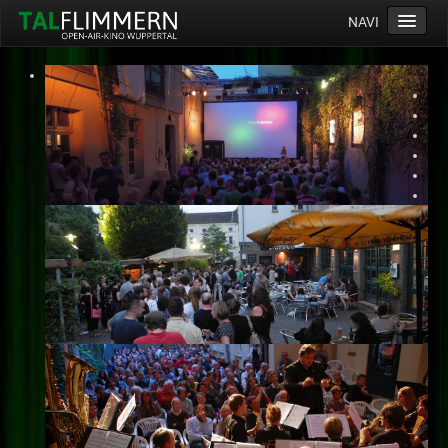
NAVI
Home
Programm
Service
Ticketinfos
Ort
Anreise
Wetter
Kinogutschein
Konzept
Archiv
Kontakt