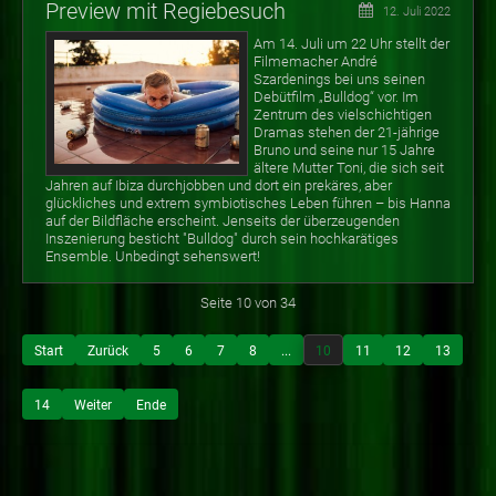
Preview mit Regiebesuch
12. Juli 2022
Am 14. Juli um 22 Uhr stellt der
Filmemacher André
Szardenings bei uns seinen
Debütfilm „Bulldog“ vor. Im
Zentrum des vielschichtigen
Dramas stehen der 21-jährige
Bruno und seine nur 15 Jahre
ältere Mutter Toni, die sich seit
Jahren auf Ibiza durchjobben und dort ein prekäres, aber
glückliches und extrem symbiotisches Leben führen – bis Hanna
auf der Bildfläche erscheint. Jenseits der überzeugenden
Inszenierung besticht "Bulldog" durch sein hochkarätiges
Ensemble. Unbedingt sehenswert!
Seite 10 von 34
Start
Zurück
5
6
7
8
...
10
11
12
13
14
Weiter
Ende