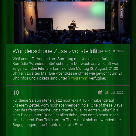
Wunderschöne Zusatzvorstellung
04. August 2022
Weil unser Filmabend am Samstag mit Karoline Herfurths
Komödie "Wunderschön" schon am Mittwoch ausverkauft war,
zeigen wir den Film am kommenden Montag (8. August, 21:30
Uhr) ein zweites Mal. Die Abendkasse öffnet wie gewohnt um 21
Uhr, Infos und Tickets sind unter "
Programm
" verfügbar.
10
28. Juli 2022
Für diese Saison stehen jetzt noch exakt 10 Filmabende auf
unserem Zettel. Vom hochspannenden Indie "One of these Days"
über das französische Sozialdrama "Wie im echten Leben" bis
zum Blockbuster "Dune" ist alles dabei, was das Cineast:innen-
Herz begehrt. Das Talflimmern-Team freut sich auf wunderbare
Begegnungen, laue Nächte und tolle Filme.