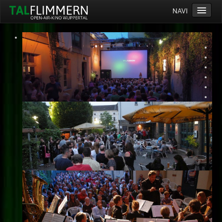
NAVI
Home
Programm
Service
Ticketinfos
Ort
Anreise
Wetter
Kinogutschein
Konzept
Archiv
Kontakt