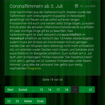
Coronaflimmern ab 3. Juli
05. Juni 2020
Gute Nachrichten aus der Gathenschlucht: Soeben wurde das
Talflimmern vom Ordnungsamt Wuppertal (in Rekordzeit)
genehmigt! Wir freuen uns ab sofort auf einen langen
Kinosommer mit euch und werden dafür Sorge tragen, zu eurem
Schutz stets die aktuellen Infektionsschutzstandards zu erfüllen.
Ein paar wichtige Dinge gilt es zu beachten: Das
Kartenkontingent ist stark reduziert und
ausschließlich
im
Vorverkauf
erhältlich, es herrscht das 1,5-Meter-Abstandsgebot,
zudem muss am Einlass ein Mund-Nasen-Schutz getragen
werden (der am Sitzplatz dann allerdings nicht mehr erforderlich
ist), wir verleihen weder Decken noch Kissen, und Getränke sind
ausschließlich im Biergarten erhältlich. Zum Auftakt am 3. Juli
läuft John Schlesingers Thriller-Klassiker "Der Marathon-Mann"
(VVK aktiv!), gefolgt von 22 weiteren Filmabenden unter freiem
Himmel. Lang lebe die Leinwand, hier geht's zum stetig
wachsenden
Programm
...
Seite 19 von 34
Start
Zurück
...
15
16
17
18
19
...
21
22
23
Weiter
Ende